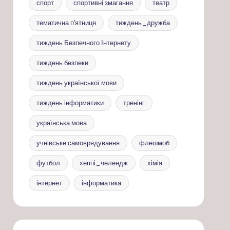
спорт
спортивні змагання
театр
тематична п'ятниця
тиждень_дружба
тиждень Безпечного Інтернету
тиждень безпеки
тиждень української мови
тиждень інформатики
тренінг
українська мова
учнівське самоврядування
флешмоб
футбол
хеппі_челендж
хімія
інтернет
інформатика