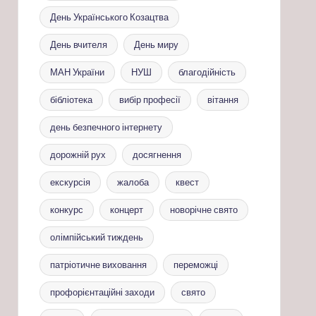
День Українського Козацтва
День вчителя
День миру
МАН України
НУШ
благодійність
бібліотека
вибір професії
вітання
день безпечного інтернету
дорожній рух
досягнення
екскурсія
жалоба
квест
конкурс
концерт
новорічне свято
олімпійський тиждень
патріотичне виховання
переможці
профорієнтаційні заходи
свято