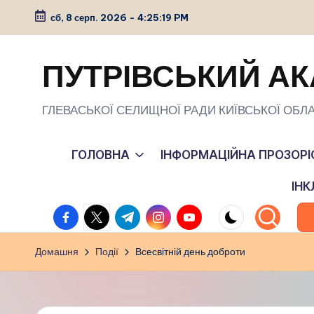
сб, 8 серп. 2026
-
4:25:20 PM
Перейти
до
ПУТРІВСЬКИЙ АК
вмісту
ГЛЕВАСЬКОЇ СЕЛИЩНОЇ РАДИ КИЇВСЬКОЇ ОБЛА
ГОЛОВНА
ІНФОРМАЦІЙНА ПРОЗОРІ
ІН
facebook.com
twitter.com
t.me
instagram.com
youtube.com
Домашня
Події
Всесвітній день доброти