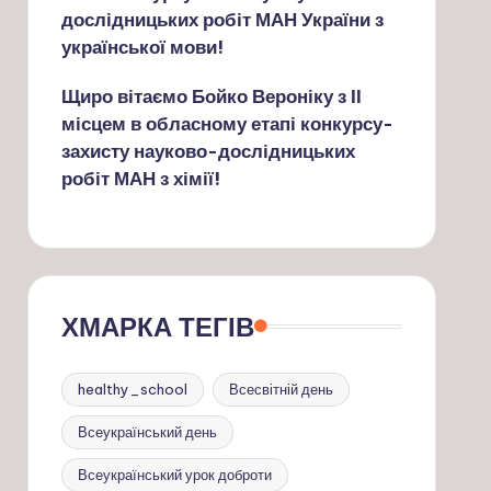
дослідницьких робіт МАН України з
української мови!
Щиро вітаємо Бойко Вероніку з ІІ
місцем в обласному етапі конкурсу-
захисту науково-дослідницьких
робіт МАН з хімії!
ХМАРКА ТЕГІВ
healthy_school
Всесвітній день
Всеукраїнський день
Всеукраїнський урок доброти