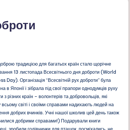
оброти
оброю традицією для багатьох країн стало щорічне
вання 13 листопада Всесвітнього дня доброти (World
ss Day). Організація “Всесвітній рух доброти” була
на в Японії і зібрала під свої прапори однодумців руху
и з різних країн – волонтерів та добровольців, які
у всьому світі і своїми справами надихають людей на
ення добрих вчинків. Учні нашої школив цей день також
чилися добрими справами!) Подарували книги
теці, зробили годівнички для пташок, посміхались, не