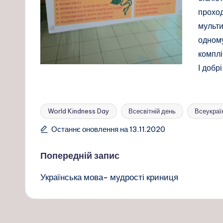
проход
мульти
одному
комплі
І добр
World Kindness Day
Всесвітній день
Всеукраї
Позначки:
Останнє оновлення на 13.11.2020
Навігація
Попередній запис
Українська мова- мудрості криниця
по
запису