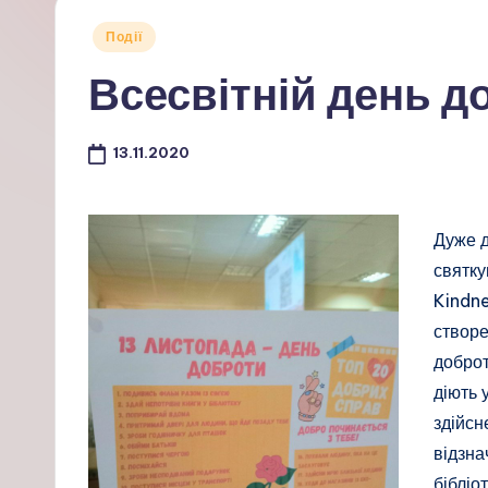
Опубліковано
Події
у
Всесвітній день д
13.11.2020
Дуже д
святку
Kindne
створе
доброт
діють 
здійсн
відзна
бібліо