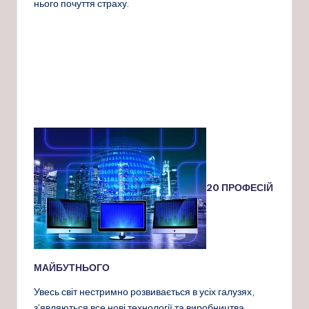
нього почуття страху.
20 ПРОФЕСІЙ
МАЙБУТНЬОГО
Увесь світ нестримно розвивається в усіх галузях,
з’являються все нові технології та виробництва.