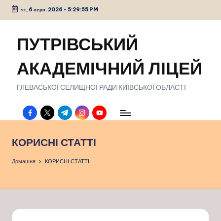
чт, 6 серп. 2026
-
5:29:55 PM
Перейти
до
ПУТРІВСЬКИЙ
вмісту
АКАДЕМІЧНИЙ ЛІЦЕЙ
ГЛЕВАСЬКОЇ СЕЛИЩНОЇ РАДИ КИЇВСЬКОЇ ОБЛАСТІ
facebook.com
twitter.com
t.me
instagram.com
youtube.com
КОРИСНІ СТАТТІ
Домашня
КОРИСНІ СТАТТІ