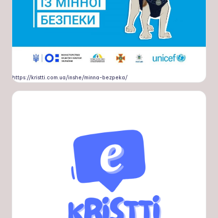
https://kristti.com.ua/inshe/minna-bezpeka/