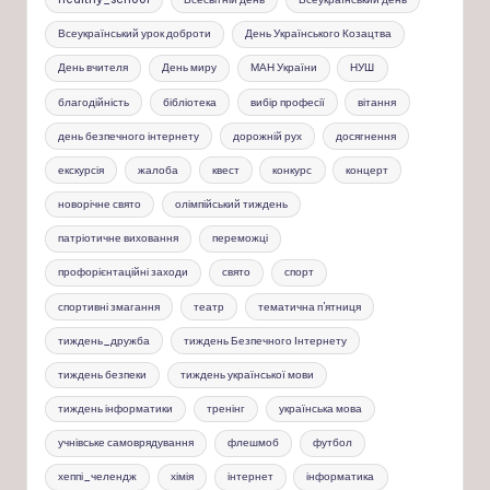
Всеукраїнський урок доброти
День Українського Козацтва
День вчителя
День миру
МАН України
НУШ
благодійність
бібліотека
вибір професії
вітання
день безпечного інтернету
дорожній рух
досягнення
екскурсія
жалоба
квест
конкурс
концерт
новорічне свято
олімпійський тиждень
патріотичне виховання
переможці
профорієнтаційні заходи
свято
спорт
спортивні змагання
театр
тематична п'ятниця
тиждень_дружба
тиждень Безпечного Інтернету
тиждень безпеки
тиждень української мови
тиждень інформатики
тренінг
українська мова
учнівське самоврядування
флешмоб
футбол
хеппі_челендж
хімія
інтернет
інформатика