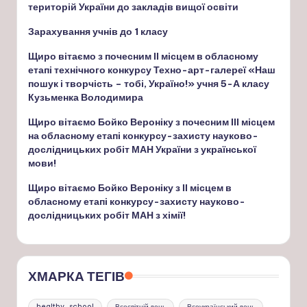
територій України до закладів вищої освіти
Зарахування учнів до 1 класу
Щиро вітаємо з почесним ІІ місцем в обласному
етапі технічного конкурсу Техно-арт-галереї «Наш
пошук і творчість – тобі, Україно!» учня 5-А класу
Кузьменка Володимира
Щиро вітаємо Бойко Вероніку з почесним ІІІ місцем
на обласному етапі конкурсу-захисту науково-
дослідницьких робіт МАН України з української
мови!
Щиро вітаємо Бойко Вероніку з ІІ місцем в
обласному етапі конкурсу-захисту науково-
дослідницьких робіт МАН з хімії!
ХМАРКА ТЕГІВ
healthy_school
Всесвітній день
Всеукраїнський день