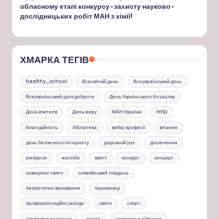
обласному етапі конкурсу-захисту науково-
дослідницьких робіт МАН з хімії!
ХМАРКА ТЕГІВ
healthy_school
Всесвітній день
Всеукраїнський день
Всеукраїнський урок доброти
День Українського Козацтва
День вчителя
День миру
МАН України
НУШ
благодійність
бібліотека
вибір професії
вітання
день безпечного інтернету
дорожній рух
досягнення
екскурсія
жалоба
квест
конкурс
концерт
новорічне свято
олімпійський тиждень
патріотичне виховання
переможці
профорієнтаційні заходи
свято
спорт
спортивні змагання
театр
тематична п'ятниця