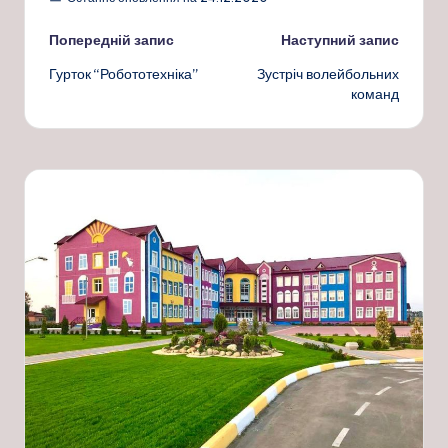
Навігація
Попередній запис
Наступний запис
Гурток “Робототехніка”
Зустріч волейбольних
по
команд
запису