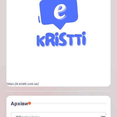
https://e.kristti.com.ua/
Архіви
Архіви