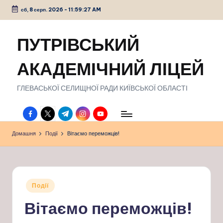
сб, 8 серп. 2026
-
11:59:28 AM
Перейти
до
ПУТРІВСЬКИЙ
вмісту
АКАДЕМІЧНИЙ ЛІЦЕЙ
ГЛЕВАСЬКОЇ СЕЛИЩНОЇ РАДИ КИЇВСЬКОЇ ОБЛАСТІ
facebook.com
twitter.com
t.me
instagram.com
youtube.com
Домашня
Події
Вітаємо переможців!
Опубліковано
Події
у
Вітаємо переможців!