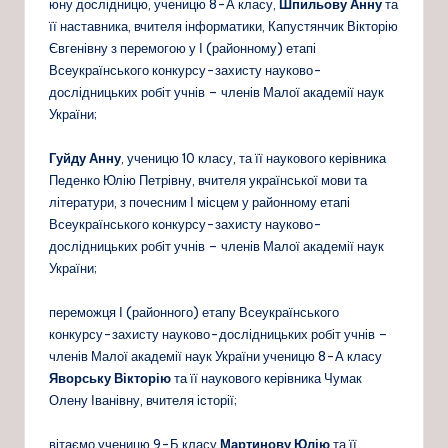
юну дослідницю, ученицю 8-А класу,
Шпильову Анну
та
її наставника, вчителя інформатики, Капустянчик Вікторію
Євгенівну з перемогою у І (районному) етапі
Всеукраїнського конкурсу-захисту науково-
дослідницьких робіт учнів – членів Малої академії наук
України;
Гуйду Анну
, ученицю 10 класу, та її наукового керівника
Педенко Юлію Петрівну, вчителя української мови та
літератури, з почесним І місцем у районному етапі
Всеукраїнського конкурсу-захисту науково-
дослідницьких робіт учнів – членів Малої академії наук
України;
переможця І (районного) етапу Всеукраїнського
конкурсу-захисту науково-дослідницьких робіт учнів –
членів Малої академії наук України ученицю 8-А класу
Яворську Вікторію
та її наукового керівника Чумак
Олену Іванівну, вчителя історії;
вітаємо ученицю 9-Б класу
Мартинову Юлію
та її