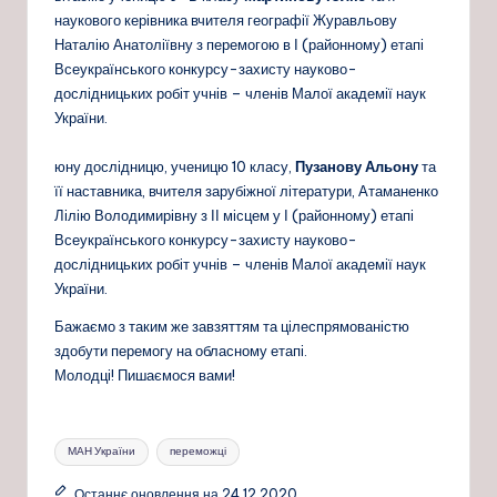
наукового керівника вчителя географії Журавльову
Наталію Анатоліївну з перемогою в І (районному) етапі
Всеукраїнського конкурсу-захисту науково-
дослідницьких робіт учнів – членів Малої академії наук
України.
юну дослідницю, ученицю 10 класу,
Пузанову Альону
та
її наставника, вчителя зарубіжної літератури, Атаманенко
Лілію Володимирівну з ІІ місцем у І (районному) етапі
Всеукраїнського конкурсу-захисту науково-
дослідницьких робіт учнів – членів Малої академії наук
України.
Бажаємо з таким же завзяттям та цілеспрямованістю
здобути перемогу на обласному етапі.
Молодці! Пишаємося вами!
Позначки:
МАН України
переможці
Останнє оновлення на 24.12.2020