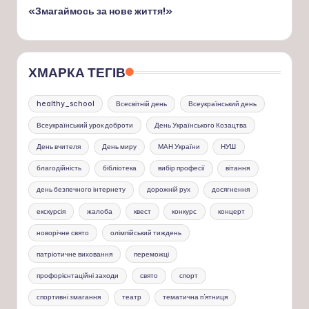
«Змагаймось за нове життя!»
ХМАРКА ТЕГІВ
healthy_school
Всесвітній день
Всеукраїнський день
Всеукраїнський урок доброти
День Українського Козацтва
День вчителя
День миру
МАН України
НУШ
благодійність
бібліотека
вибір професії
вітання
день безпечного інтернету
дорожній рух
досягнення
екскурсія
жалоба
квест
конкурс
концерт
новорічне свято
олімпійський тиждень
патріотичне виховання
переможці
профорієнтаційні заходи
свято
спорт
спортивні змагання
театр
тематична п'ятниця