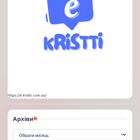
https://e.kristti.com.ua/
Архіви
Архіви