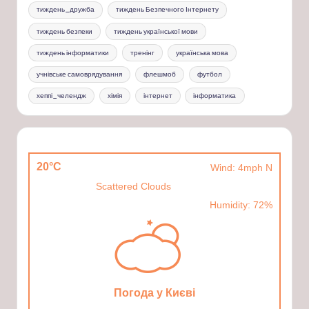
тиждень_дружба
тиждень Безпечного Інтернету
тиждень безпеки
тиждень української мови
тиждень інформатики
тренінг
українська мова
учнівське самоврядування
флешмоб
футбол
хеппі_челендж
хімія
інтернет
інформатика
20°C
Wind: 4mph N
Scattered Clouds
Humidity: 72%
Погода у Києві