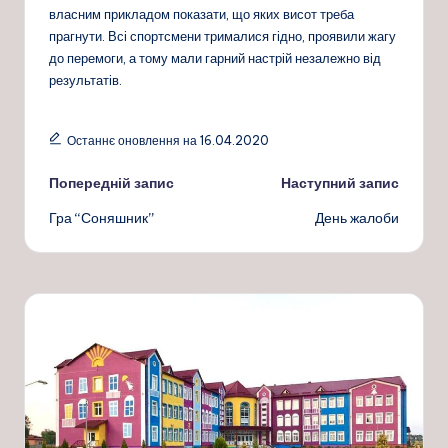
власним прикладом показати, що яких висот треба
прагнути. Всі спортсмени трималися гідно, проявили жагу
до перемоги, а тому мали гарний настрій незалежно від
результатів.
Останнє оновлення на 16.04.2020
Навігація
Попередній запис
Наступний запис
Гра “Соняшник”
День жалоби
по
запису