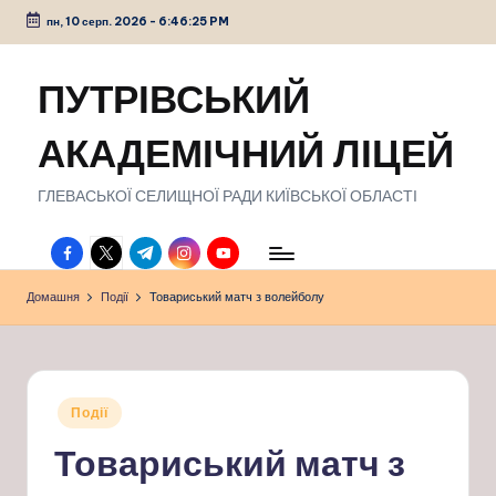
пн, 10 серп. 2026
-
6:46:26 PM
Перейти
до
ПУТРІВСЬКИЙ
вмісту
АКАДЕМІЧНИЙ ЛІЦЕЙ
ГЛЕВАСЬКОЇ СЕЛИЩНОЇ РАДИ КИЇВСЬКОЇ ОБЛАСТІ
facebook.com
twitter.com
t.me
instagram.com
youtube.com
Домашня
Події
Товариський матч з волейболу
Опубліковано
Події
у
Товариський матч з