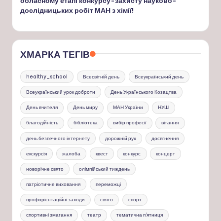
обласному етапі конкурсу-захисту науково-
дослідницьких робіт МАН з хімії!
ХМАРКА ТЕГІВ
healthy_school
Всесвітній день
Всеукраїнський день
Всеукраїнський урок доброти
День Українського Козацтва
День вчителя
День миру
МАН України
НУШ
благодійність
бібліотека
вибір професії
вітання
день безпечного інтернету
дорожній рух
досягнення
екскурсія
жалоба
квест
конкурс
концерт
новорічне свято
олімпійський тиждень
патріотичне виховання
переможці
профорієнтаційні заходи
свято
спорт
спортивні змагання
театр
тематична п'ятниця