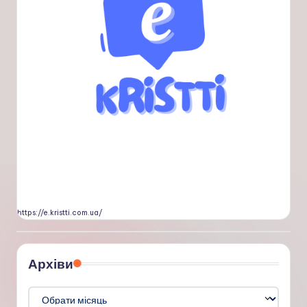
https://e.kristti.com.ua/
Архіви
Архіви