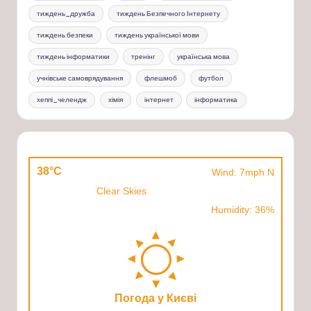
тиждень_дружба
тиждень Безпечного Інтернету
тиждень безпеки
тиждень української мови
тиждень інформатики
тренінг
українська мова
учнівське самоврядування
флешмоб
футбол
хеппі_челендж
хімія
інтернет
інформатика
38°C
Wind: 7mph N
Clear Skies
Humidity: 36%
Погода у Києві