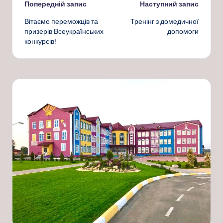
Навігація
Попередній запис
Наступний запис
Вітаємо переможців та
Тренінг з домедичної
по
призерів Всеукраїнських
допомоги
конкурсів!
запису