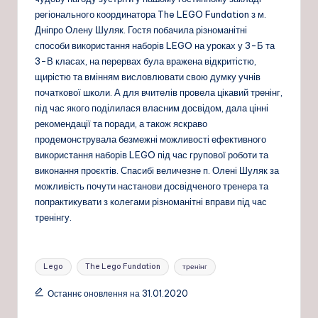
регіонального координатора The LEGO Fundation з м.
Дніпро Олену Шуляк. Гостя побачила різноманітні
способи використання наборів LEGO на уроках у 3-Б та
3-В класах, на перервах була вражена відкритістю,
щирістю та вмінням висловлювати свою думку учнів
початкової школи. А для вчителів провела цікавий тренінг,
під час якого поділилася власним досвідом, дала цінні
рекомендації та поради, а також яскраво
продемонструвала безмежні можливості ефективного
використання наборів LEGO під час групової роботи та
виконання проєктів. Спасибі величезне п. Олені Шуляк за
можливість почути настанови досвідченого тренера та
попрактикувати з колегами різноманітні вправи під час
тренінгу.
Позначки:
Lego
The Lego Fundation
тренінг
Останнє оновлення на 31.01.2020