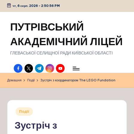
чт, 6 серп. 2026
-
2:50:57 PM
Перейти
до
ПУТРІВСЬКИЙ
вмісту
АКАДЕМІЧНИЙ ЛІЦЕЙ
ГЛЕВАСЬКОЇ СЕЛИЩНОЇ РАДИ КИЇВСЬКОЇ ОБЛАСТІ
facebook.com
twitter.com
t.me
instagram.com
youtube.com
Домашня
Події
Зустріч з координатором The LEGO Fundation
Опубліковано
Події
у
Зустріч з