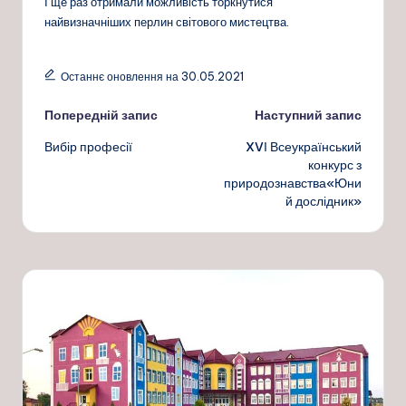
І ще раз отримали можливість торкнутися
найвизначніших перлин світового мистецтва.
Останнє оновлення на 30.05.2021
Навігація
Попередній запис
Наступний запис
Вибір професії
XVІ Всеукраїнський
по
конкурс з
природознавства«Юни
запису
й дослідник»