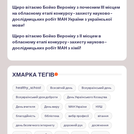
Щиро вітаємо Бойко Вероніку з почесним ІІІ місцем
на обласному етапі конкурсу-захисту науково-
дослідницьких робіт МАН України з української
мови!
Щиро вітаємо Бойко Вероніку з ІІ місцем в
обласному етапі конкурсу-захисту науково-
дослідницьких робіт МАН з хімії!
ХМАРКА ТЕГІВ
healthy_school
Всесвітній день
Всеукраїнський день
Всеукраїнський урок доброти
День Українського Козацтва
День вчителя
День миру
МАН України
НУШ
благодійність
бібліотека
вибір професії
вітання
день безпечного інтернету
дорожній рух
досягнення