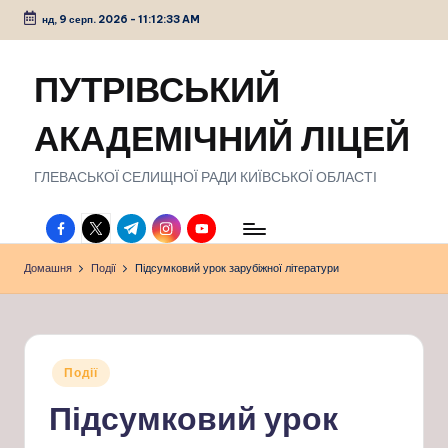
нд, 9 серп. 2026
-
11:12:34 AM
Перейти
до
ПУТРІВСЬКИЙ
вмісту
АКАДЕМІЧНИЙ ЛІЦЕЙ
ГЛЕВАСЬКОЇ СЕЛИЩНОЇ РАДИ КИЇВСЬКОЇ ОБЛАСТІ
facebook.com
twitter.com
t.me
instagram.com
youtube.com
Домашня
Події
Підсумковий урок зарубіжної літератури
Опубліковано
Події
у
Підсумковий урок