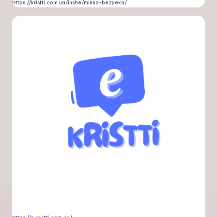
https://kristti.com.ua/inshe/minna-bezpeka/