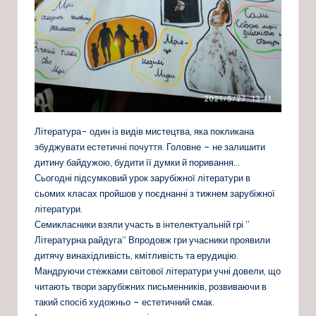
Література- один із видів мистецтва, яка покликана
збуджувати естетичні почуття. Головне – не залишити
дитину байдужою, будити її думки й поривання…
Сьогодні підсумковий урок зарубіжної літератури в
сьомих класах пройшов у поєднанні з тижнем зарубіжної
літератури.
Семикласники взяли участь в інтелектуальній грі ”
Літературна райдуга” Впродовж гри учасники проявили
дитячу винахідливість, кмітливість та ерудицію.
Мандруючи стежками світової літератури учні довели, що
читають твори зарубіжних письменників, розвиваючи в
такий спосіб художньо – естетичний смак.