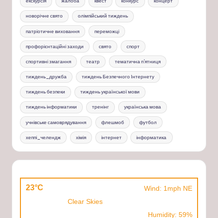
екскурсія
жалоба
квест
конкурс
концерт
новорічне свято
олімпійський тиждень
патріотичне виховання
переможці
профорієнтаційні заходи
свято
спорт
спортивні змагання
театр
тематична п'ятниця
тиждень_дружба
тиждень Безпечного Інтернету
тиждень безпеки
тиждень української мови
тиждень інформатики
тренінг
українська мова
учнівське самоврядування
флешмоб
футбол
хеппі_челендж
хімія
інтернет
інформатика
23°C
Wind: 1mph NE
Clear Skies
Humidity: 59%