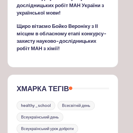
дослідницьких робіт МАН України з
української мови!
Щиро вітаємо Бойко Вероніку з ІІ
місцем в обласному етапі конкурсу-
захисту науково-дослідницьких
робіт МАН з хімії!
ХМАРКА ТЕГІВ
healthy_school
Всесвітній день
Всеукраїнський день
Всеукраїнський урок доброти