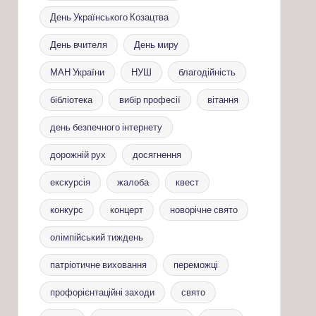
День Українського Козацтва
День вчителя
День миру
МАН України
НУШ
благодійність
бібліотека
вибір професії
вітання
день безпечного інтернету
дорожній рух
досягнення
екскурсія
жалоба
квест
конкурс
концерт
новорічне свято
олімпійський тиждень
патріотичне виховання
переможці
профорієнтаційні заходи
свято