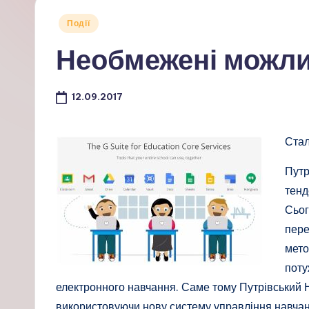
Опубліковано
Події
у
Необмежені можли
12.09.2017
Стал
Путр
тенд
Сьог
пере
мето
поту
електронного навчання. Саме тому Путрівський 
використовуючи нову систему управління навча