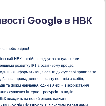
вості Google в НВК
ося неймовірне!
івський НВК постійно слідкує за актуальними
енціями розвитку ІКТ в освітньому процесі.
однішня інформатизація освіти диктує свої правила та
дбачає впровадження в освіту новітніх засобів,
дів та форм навчання, один з яких – використання
жних сучасних Інтернет-ресурсів та видів
НВК виходить на новий рівень навчання,
нням Google Classroom. Від сьогодні перед нами