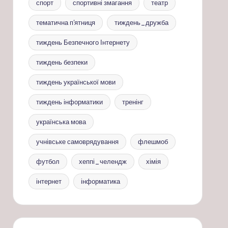
спорт
спортивні змагання
театр
тематична п'ятниця
тиждень_дружба
тиждень Безпечного Інтернету
тиждень безпеки
тиждень української мови
тиждень інформатики
тренінг
українська мова
учнівське самоврядування
флешмоб
футбол
хеппі_челендж
хімія
інтернет
інформатика