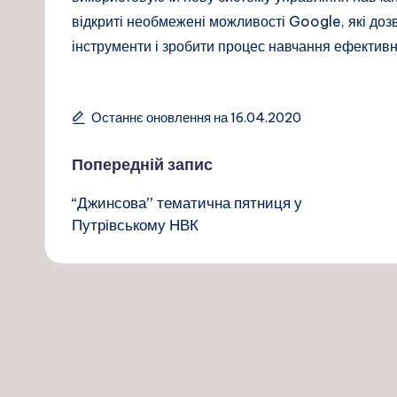
відкриті необмежені можливості Google, які доз
інструменти і зробити процес навчання ефективн
Останнє оновлення на 16.04.2020
Навігація
Попередній запис
“Джинсова” тематична пятниця у
по
Путрівському НВК
запису