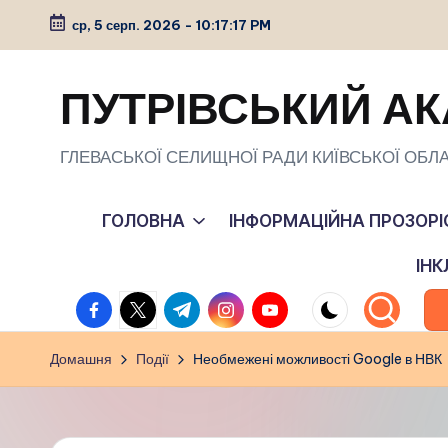
ср, 5 серп. 2026
-
10:17:18 PM
Перейти
до
ПУТРІВСЬКИЙ АК
вмісту
ГЛЕВАСЬКОЇ СЕЛИЩНОЇ РАДИ КИЇВСЬКОЇ ОБЛА
ГОЛОВНА
ІНФОРМАЦІЙНА ПРОЗОРІ
ІН
facebook.com
twitter.com
t.me
instagram.com
youtube.com
Домашня
Події
Необмежені можливості Google в НВК