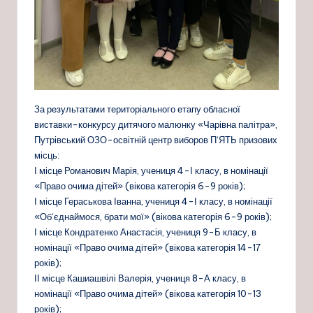
За результатами територіального етапу обласної
виставки-конкурсу дитячого малюнку «Чарівна палітра»,
Путрівський ОЗО-освітній центр виборов П‘ЯТЬ призових
місць:
І місце Романович Марія, учениця 4-І класу, в номінації
«Право очима дітей» (вікова категорія 6-9 років);
І місце Гераськова Іванна, учениця 4-І класу, в номінації
«Об‘єднаймося, брати мої» (вікова категорія 6-9 років);
І місце Кондратенко Анастасія, учениця 9-Б класу, в
номінації «Право очима дітей» (вікова категорія 14-17
років);
ІІ місце Кашиашвілі Валерія, учениця 8-А класу, в
номінації «Право очима дітей» (вікова категорія 10-13
років);