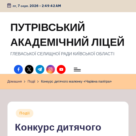
пт, 7 серп. 2026
-
2:49:43 AM
Перейти
до
ПУТРІВСЬКИЙ
вмісту
АКАДЕМІЧНИЙ ЛІЦЕЙ
ГЛЕВАСЬКОЇ СЕЛИЩНОЇ РАДИ КИЇВСЬКОЇ ОБЛАСТІ
facebook.com
twitter.com
t.me
instagram.com
youtube.com
Домашня
Події
Конкурс дитячого малюнку «Чарівна палітра»
Опубліковано
Події
у
Конкурс дитячого