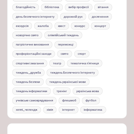
благодійність
бібліотека
вибір професії
вітання
день безпечного інтернету
дорожній рух
досягнення
екскурсія
жалоба
квест
конкурс
концерт
новорічне свято
олімпійський тиждень
патріотичне виховання
переможці
профорієнтаційні заходи
свято
спорт
спортивні змагання
театр
тематична п'ятниця
тиждень_дружба
тиждень Безпечного Інтернету
тиждень безпеки
тиждень української мови
тиждень інформатики
тренінг
українська мова
учнівське самоврядування
флешмоб
футбол
хеппі_челендж
хімія
інтернет
інформатика