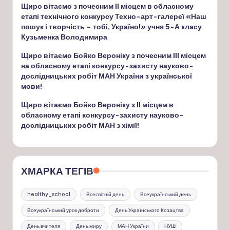
Щиро вітаємо з почесним ІІ місцем в обласному
етапі технічного конкурсу Техно-арт-галереї «Наш
пошук і творчість – тобі, Україно!» учня 5-А класу
Кузьменка Володимира
Щиро вітаємо Бойко Вероніку з почесним ІІІ місцем
на обласному етапі конкурсу-захисту науково-
дослідницьких робіт МАН України з української
мови!
Щиро вітаємо Бойко Вероніку з ІІ місцем в
обласному етапі конкурсу-захисту науково-
дослідницьких робіт МАН з хімії!
ХМАРКА ТЕГІВ
healthy_school
Всесвітній день
Всеукраїнський день
Всеукраїнський урок доброти
День Українського Козацтва
День вчителя
День миру
МАН України
НУШ