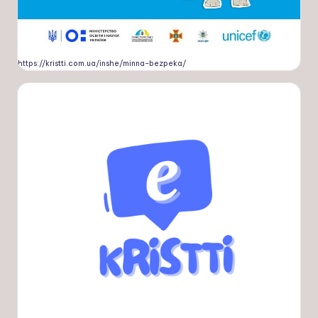
https://kristti.com.ua/inshe/minna-bezpeka/