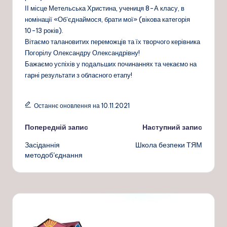
ІІ місце Метельська Христина, учениця 8-А класу, в
номінації «Об‘єднаймося, брати мої» (вікова категорія
10-13 років).
Вітаємо талановитих переможців та їх творчого керівника
Погорілу Олександру Олександрівну!
Бажаємо успіхів у подальших починаннях та чекаємо на
гарні результати з обласного етапу!
Останнє оновлення на 10.11.2021
Навігація
Попередній запис
Наступний запис
Засіданнія
Школа безпеки ТЯМ
по
методоб’єднання
запису