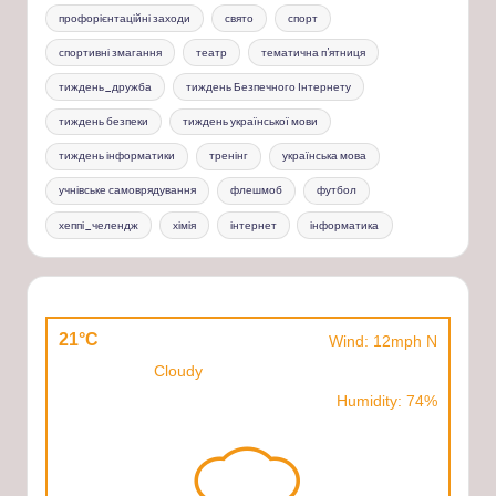
профорієнтаційні заходи
свято
спорт
спортивні змагання
театр
тематична п'ятниця
тиждень_дружба
тиждень Безпечного Інтернету
тиждень безпеки
тиждень української мови
тиждень інформатики
тренінг
українська мова
учнівське самоврядування
флешмоб
футбол
хеппі_челендж
хімія
інтернет
інформатика
21°C
Wind: 12mph N
Cloudy
Humidity: 74%