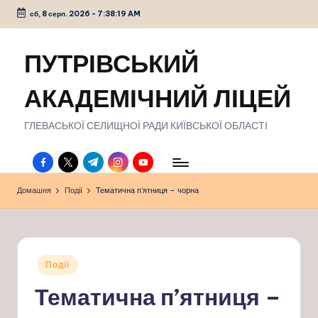
сб, 8 серп. 2026
-
7:38:20 AM
Перейти
до
ПУТРІВСЬКИЙ
вмісту
АКАДЕМІЧНИЙ ЛІЦЕЙ
ГЛЕВАСЬКОЇ СЕЛИЩНОЇ РАДИ КИЇВСЬКОЇ ОБЛАСТІ
facebook.com
twitter.com
t.me
instagram.com
youtube.com
Домашня
Події
Тематична п’ятниця – чорна
Опубліковано
Події
у
Тематична п’ятниця –