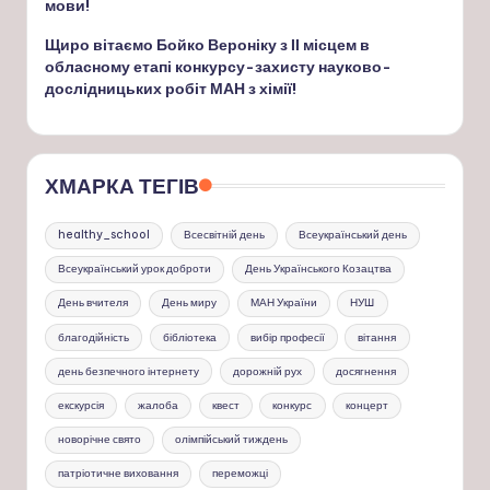
мови!
Щиро вітаємо Бойко Вероніку з ІІ місцем в
обласному етапі конкурсу-захисту науково-
дослідницьких робіт МАН з хімії!
ХМАРКА ТЕГІВ
healthy_school
Всесвітній день
Всеукраїнський день
Всеукраїнський урок доброти
День Українського Козацтва
День вчителя
День миру
МАН України
НУШ
благодійність
бібліотека
вибір професії
вітання
день безпечного інтернету
дорожній рух
досягнення
екскурсія
жалоба
квест
конкурс
концерт
новорічне свято
олімпійський тиждень
патріотичне виховання
переможці