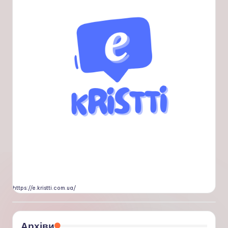
https://e.kristti.com.ua/
Архіви