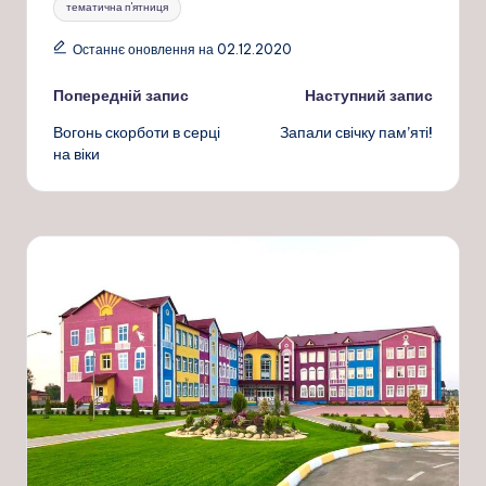
тематична п'ятниця
Останнє оновлення на 02.12.2020
Навігація
Попередній запис
Наступний запис
Вогонь скорботи в серці
Запали свічку пам’яті!
по
на віки
запису