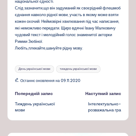
національної єдності.
Слід зазначити,що він задуманий як своєрідний флешмоб
єднання навколо рідної мови, участь в якому може взяти
кожен охочий. Неймовірні хвилювання під час написання,
які неможливо передати. Щиро вдячні Івану Малковичу
чудовий текст і мелодійний голос знаменитої акторки
Римми Зюбіної.
Любіть,плекайте,шануйте рідну мову.
Позначки:
День української мови
тиждень української мови
Останнє оновлення на 09.11.2020
Навігація
Попередній запис
Наступний запис
Тиждень української
Інтелектуально-
по
мови
розважальна гра
запису