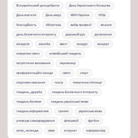
Всеукраїнський урок доброти
День Українського Козацтва
День вчителя
День миру
МАН України
НУШ
благодійність
бібліотека
вибір професії
вітання
день безпечного інтернету
дорожній рух
досягнення
екскурсія
жалоба
квест
конкурс
концерт
новорічне свято
олімпійський тиждень
патріотичне виховання
переможці
профорієнтаційні заходи
свято
спорт
спортивні змагання
театр
тематична п'ятниця
тиждень_дружба
тиждень Безпечного Інтернету
тиждень безпеки
тиждень української мови
тиждень інформатики
тренінг
українська мова
учнівське самоврядування
флешмоб
футбол
хеппі_челендж
хімія
інтернет
інформатика