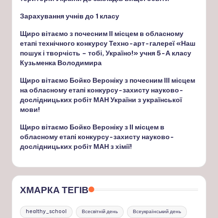
Зарахування учнів до 1 класу
Щиро вітаємо з почесним ІІ місцем в обласному
етапі технічного конкурсу Техно-арт-галереї «Наш
пошук і творчість – тобі, Україно!» учня 5-А класу
Кузьменка Володимира
Щиро вітаємо Бойко Вероніку з почесним ІІІ місцем
на обласному етапі конкурсу-захисту науково-
дослідницьких робіт МАН України з української
мови!
Щиро вітаємо Бойко Вероніку з ІІ місцем в
обласному етапі конкурсу-захисту науково-
дослідницьких робіт МАН з хімії!
ХМАРКА ТЕГІВ
healthy_school
Всесвітній день
Всеукраїнський день