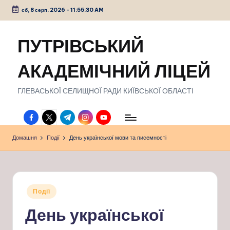
сб, 8 серп. 2026
-
11:55:31 AM
Перейти
до
ПУТРІВСЬКИЙ
вмісту
АКАДЕМІЧНИЙ ЛІЦЕЙ
ГЛЕВАСЬКОЇ СЕЛИЩНОЇ РАДИ КИЇВСЬКОЇ ОБЛАСТІ
facebook.com
twitter.com
t.me
instagram.com
youtube.com
Домашня
Події
День української мови та писемності
Опубліковано
Події
у
День української