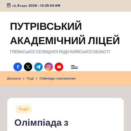
сб, 8 серп. 2026
-
10:25:10 AM
Перейти
до
ПУТРІВСЬКИЙ
вмісту
АКАДЕМІЧНИЙ ЛІЦЕЙ
ГЛЕВАСЬКОЇ СЕЛИЩНОЇ РАДИ КИЇВСЬКОЇ ОБЛАСТІ
facebook.com
twitter.com
t.me
instagram.com
youtube.com
Домашня
Події
Олімпіада з математики
Опубліковано
Події
у
Олімпіада з