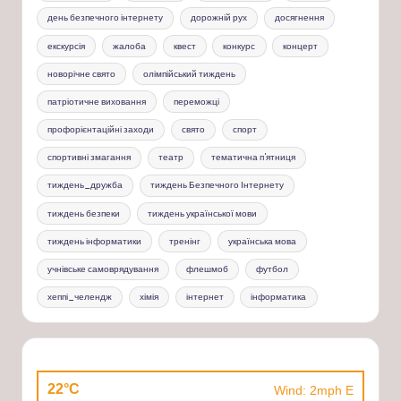
день безпечного інтернету
дорожній рух
досягнення
екскурсія
жалоба
квест
конкурс
концерт
новорічне свято
олімпійський тиждень
патріотичне виховання
переможці
профорієнтаційні заходи
свято
спорт
спортивні змагання
театр
тематична п'ятниця
тиждень_дружба
тиждень Безпечного Інтернету
тиждень безпеки
тиждень української мови
тиждень інформатики
тренінг
українська мова
учнівське самоврядування
флешмоб
футбол
хеппі_челендж
хімія
інтернет
інформатика
22°C
Wind: 2mph E