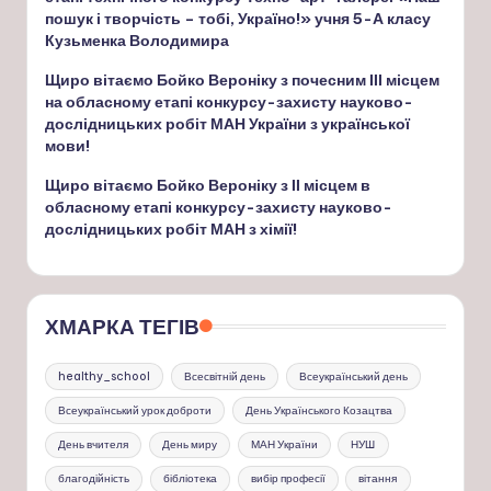
пошук і творчість – тобі, Україно!» учня 5-А класу
Кузьменка Володимира
Щиро вітаємо Бойко Вероніку з почесним ІІІ місцем
на обласному етапі конкурсу-захисту науково-
дослідницьких робіт МАН України з української
мови!
Щиро вітаємо Бойко Вероніку з ІІ місцем в
обласному етапі конкурсу-захисту науково-
дослідницьких робіт МАН з хімії!
ХМАРКА ТЕГІВ
healthy_school
Всесвітній день
Всеукраїнський день
Всеукраїнський урок доброти
День Українського Козацтва
День вчителя
День миру
МАН України
НУШ
благодійність
бібліотека
вибір професії
вітання