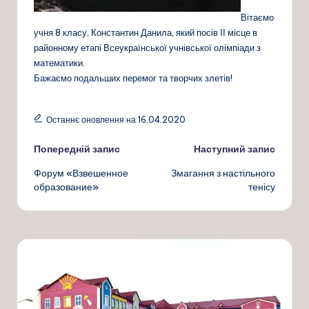
Вітаємо
учня 8 класу, Константин Данила, який посів ІІ місце в
районному етапі Всеукраїнської учнівської олімпіади з
математики.
Бажаємо подальших перемог та творчих злетів!
Останнє оновлення на 16.04.2020
Навігація
Попередній запис
Наступний запис
Форум «Взвешенное
Змагання з настільного
по
образование»
тенісу
запису