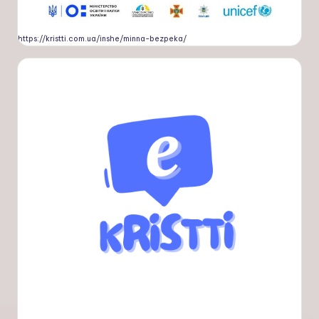
https://kristti.com.ua/inshe/minna-bezpeka/