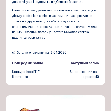
довгоочікувані подарунки від Святого Миколая.
Свято пройшло у дуже теплій, сімейній атмосфері, адже
дітки у своїх піснях, віршиках та молитвах просили не
тільки подаруночків для себе, а й здоров’я та
благополуччя для своїх батьків, дідусів та бабусь. А для
неньки-України благали у Святого Миколая спокою,
щастя та процвітання.
Останнє оновлення на 16.04.2020
Навігація
Попередній запис
Наступний запис
Конкурс імені Т.Г.
Захоплюючий світ
по
Шевченка
професій
запису