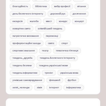
благодійність
бібліотека
вибір професії
вітання
день безпечного інтернету
дорожній рух
досягнення
екскурсія
жалоба
квест
конкурс
концерт
новорічне свято
олімпійський тиждень
патріотичне виховання
переможці
профорієнтаційні заходи
свято
спорт
спортивні змагання
театр
тематична п'ятниця
тиждень_дружба
тиждень Безпечного Інтернету
тиждень безпеки
тиждень української мови
тиждень інформатики
тренінг
українська мова
учнівське самоврядування
флешмоб
футбол
хеппі_челендж
хімія
інтернет
інформатика