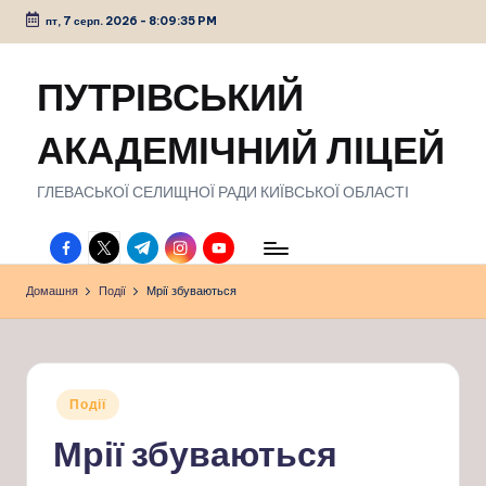
пт, 7 серп. 2026
-
8:09:36 PM
Перейти
до
ПУТРІВСЬКИЙ
вмісту
АКАДЕМІЧНИЙ ЛІЦЕЙ
ГЛЕВАСЬКОЇ СЕЛИЩНОЇ РАДИ КИЇВСЬКОЇ ОБЛАСТІ
facebook.com
twitter.com
t.me
instagram.com
youtube.com
Домашня
Події
Мрії збуваються
Опубліковано
Події
у
Мрії збуваються