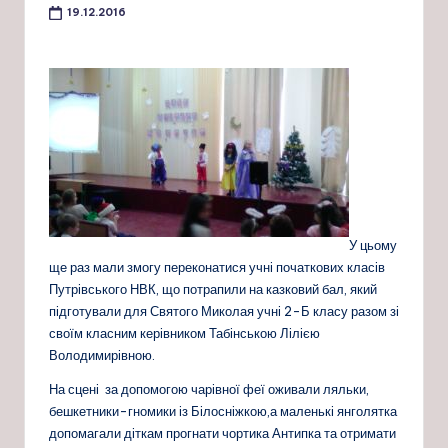
19.12.2016
У цьому
ще раз мали змогу переконатися учні початкових класів
Путрівського НВК, що потрапили на казковий бал, який
підготували для Святого Миколая учні 2-Б класу разом зі
своїм класним керівником Табінською Лілією
Володимирівною.
На сцені за допомогою чарівної феї оживали ляльки,
бешкетники-гномики із Білосніжкою,а маленькі янголятка
допомагали діткам прогнати чортика Антипка та отримати