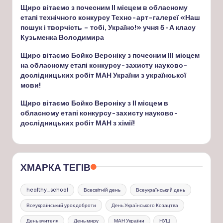
Щиро вітаємо з почесним ІІ місцем в обласному
етапі технічного конкурсу Техно-арт-галереї «Наш
пошук і творчість – тобі, Україно!» учня 5-А класу
Кузьменка Володимира
Щиро вітаємо Бойко Вероніку з почесним ІІІ місцем
на обласному етапі конкурсу-захисту науково-
дослідницьких робіт МАН України з української
мови!
Щиро вітаємо Бойко Вероніку з ІІ місцем в
обласному етапі конкурсу-захисту науково-
дослідницьких робіт МАН з хімії!
ХМАРКА ТЕГІВ
healthy_school
Всесвітній день
Всеукраїнський день
Всеукраїнський урок доброти
День Українського Козацтва
День вчителя
День миру
МАН України
НУШ