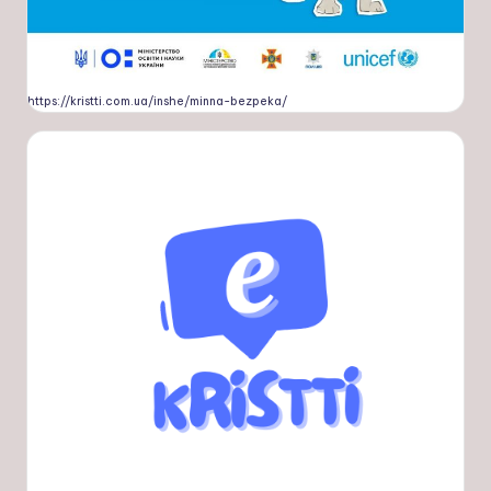
https://kristti.com.ua/inshe/minna-bezpeka/