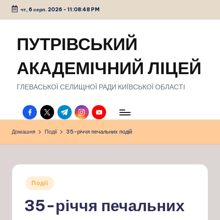
чт, 6 серп. 2026
-
11:08:49 PM
Перейти
до
ПУТРІВСЬКИЙ
вмісту
АКАДЕМІЧНИЙ ЛІЦЕЙ
ГЛЕВАСЬКОЇ СЕЛИЩНОЇ РАДИ КИЇВСЬКОЇ ОБЛАСТІ
facebook.com
twitter.com
t.me
instagram.com
youtube.com
Домашня
Події
35-річчя печальних подій
Опубліковано
Події
у
35-річчя печальних