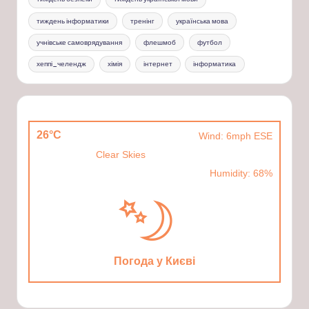
тиждень інформатики
тренінг
українська мова
учнівське самоврядування
флешмоб
футбол
хеппі_челендж
хімія
інтернет
інформатика
26°C
Wind: 6mph ESE
Clear Skies
Humidity: 68%
Погода у Києві