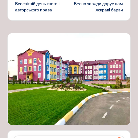
Всесвітній день книги і
Весна завжди дарує нам
по
авторського права
яскраві барви
запису