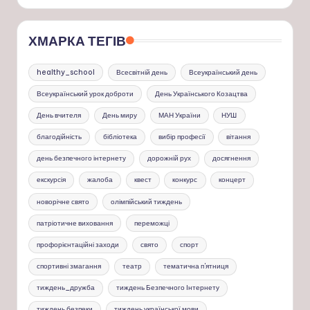
ХМАРКА ТЕГІВ
healthy_school
Всесвітній день
Всеукраїнський день
Всеукраїнський урок доброти
День Українського Козацтва
День вчителя
День миру
МАН України
НУШ
благодійність
бібліотека
вибір професії
вітання
день безпечного інтернету
дорожній рух
досягнення
екскурсія
жалоба
квест
конкурс
концерт
новорічне свято
олімпійський тиждень
патріотичне виховання
переможці
профорієнтаційні заходи
свято
спорт
спортивні змагання
театр
тематична п'ятниця
тиждень_дружба
тиждень Безпечного Інтернету
тиждень безпеки
тиждень української мови