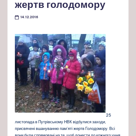
жертв голодомору
14.12.2016
25
листопада в Путрівському НВК відбулися заходи,
присвячені вшануванню пам’яті жертв Голодомору. Всі
вони були спрямовані на те, щоб донести до кожного учня