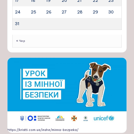
17
18
19
20
21
22
23
24
25
26
27
28
29
30
31
« Чер
https://kristti.com.ua/inshe/minna-bezpeka/