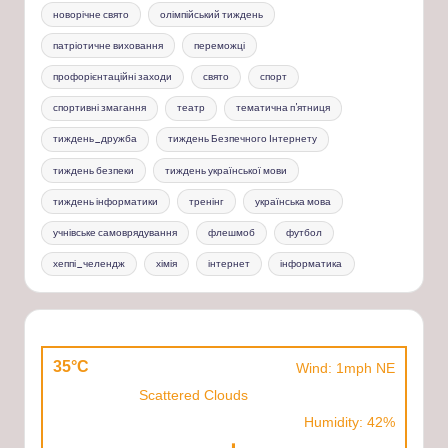
новорічне свято
олімпійський тиждень
патріотичне виховання
переможці
профорієнтаційні заходи
свято
спорт
спортивні змагання
театр
тематична п'ятниця
тиждень_дружба
тиждень Безпечного Інтернету
тиждень безпеки
тиждень української мови
тиждень інформатики
тренінг
українська мова
учнівське самоврядування
флешмоб
футбол
хеппі_челендж
хімія
інтернет
інформатика
35°C
Wind: 1mph NE
Scattered Clouds
Humidity: 42%