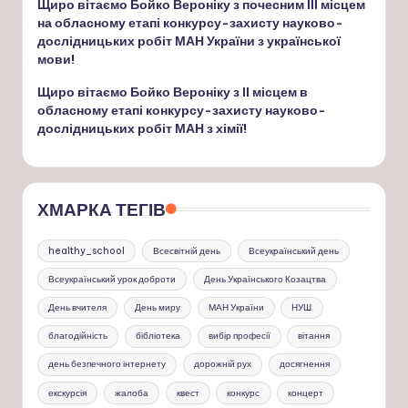
Щиро вітаємо Бойко Вероніку з почесним ІІІ місцем
на обласному етапі конкурсу-захисту науково-
дослідницьких робіт МАН України з української
мови!
Щиро вітаємо Бойко Вероніку з ІІ місцем в
обласному етапі конкурсу-захисту науково-
дослідницьких робіт МАН з хімії!
ХМАРКА ТЕГІВ
healthy_school
Всесвітній день
Всеукраїнський день
Всеукраїнський урок доброти
День Українського Козацтва
День вчителя
День миру
МАН України
НУШ
благодійність
бібліотека
вибір професії
вітання
день безпечного інтернету
дорожній рух
досягнення
екскурсія
жалоба
квест
конкурс
концерт