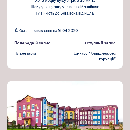
Хоча б одну душу зігріє в цю мить.
Щоб душа ця загублена спокій знайшла
І у вічність до Бога вона відійшла.
Останнє оновлення на 16.04.2020
Навігація
Попередній запис
Наступний запис
Планетарій
Конкурс “Київщина без
по
корупції”
запису