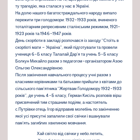
ту трагедію, яка сталася у нас в Україні.
На долю нашого багатостраждального народу випало
пережити три голодомори: 1932-1933 років, вчиненого
тоталітарним репресивним сталінським режимом, 1921-
1923 років та 1946-1947 років.
День скорботи в закладі розпочався із заходу “Стоїть в
скорботі мати – Україна”, який під
готували та провели
учениця 6-Б класу Талалай Дар’я та учень 5-Б класу
Болкун Михайло разом з педагогом-організатором Азою
Ольгою Олександрівною.
Після закінчення навчального процесу учні разом з
класними керівниками та батьками прийшли з квітами до
сільського пам’ятника “Жертвам Голодомору 1932-1933
років”, де учень 4-Б класу, Герман Кисіль розповів вірш
присвячений тим страшним подіям, а настоятель
с.Путрівки отець Ігор відправив молебінь по закінченню
якої усі присутні запалили свої свічки і вшанували
пам’ять загиблих хвилиною мовчання.
Хай світло від свічки у небо летить,