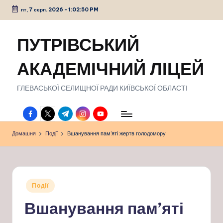
пт, 7 серп. 2026
-
1:02:51 PM
Перейти
до
ПУТРІВСЬКИЙ
вмісту
АКАДЕМІЧНИЙ ЛІЦЕЙ
ГЛЕВАСЬКОЇ СЕЛИЩНОЇ РАДИ КИЇВСЬКОЇ ОБЛАСТІ
facebook.com
twitter.com
t.me
instagram.com
youtube.com
Домашня
Події
Вшанування пам’яті жертв голодомору
Опубліковано
Події
у
Вшанування пам’яті