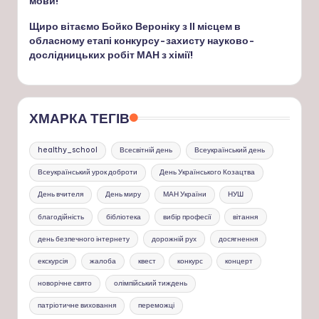
мови!
Щиро вітаємо Бойко Вероніку з ІІ місцем в
обласному етапі конкурсу-захисту науково-
дослідницьких робіт МАН з хімії!
ХМАРКА ТЕГІВ
healthy_school
Всесвітній день
Всеукраїнський день
Всеукраїнський урок доброти
День Українського Козацтва
День вчителя
День миру
МАН України
НУШ
благодійність
бібліотека
вибір професії
вітання
день безпечного інтернету
дорожній рух
досягнення
екскурсія
жалоба
квест
конкурс
концерт
новорічне свято
олімпійський тиждень
патріотичне виховання
переможці