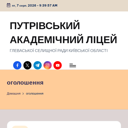
пт, 7 серп. 2026
-
9:39:58 AM
Перейти
до
ПУТРІВСЬКИЙ
вмісту
АКАДЕМІЧНИЙ ЛІЦЕЙ
ГЛЕВАСЬКОЇ СЕЛИЩНОЇ РАДИ КИЇВСЬКОЇ ОБЛАСТІ
facebook.com
twitter.com
t.me
instagram.com
youtube.com
оголошення
Домашня
оголошення