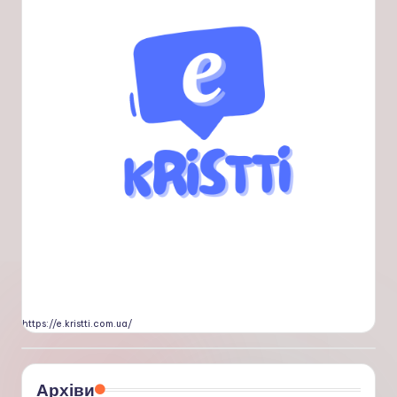
https://e.kristti.com.ua/
Архіви