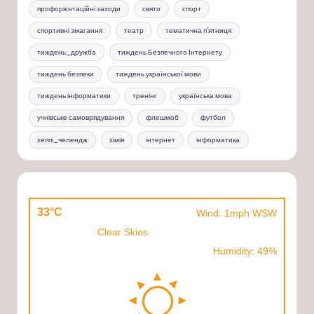
профорієнтаційні заходи
свято
спорт
спортивні змагання
театр
тематична п'ятниця
тиждень_дружба
тиждень Безпечного Інтернету
тиждень безпеки
тиждень української мови
тиждень інформатики
тренінг
українська мова
учнівське самоврядування
флешмоб
футбол
хеппі_челендж
хімія
інтернет
інформатика
33°C
Wind: 1mph WSW
Clear Skies
Humidity: 49%