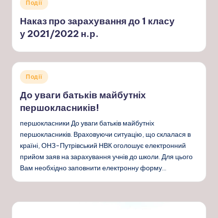
Опубліковано
Події
у
Наказ про зарахування до 1 класу
у 2021/2022 н.р.
Опубліковано
Події
у
До уваги батьків майбутніх
першокласників!
першокласники До уваги батьків майбутніх
першокласників. Враховуючи ситуацію, що склалася в
країні, ОНЗ-Путрівський НВК оголошує електронний
прийом заяв на зарахування учнів до школи. Для цього
Вам необхідно заповнити електронну форму…