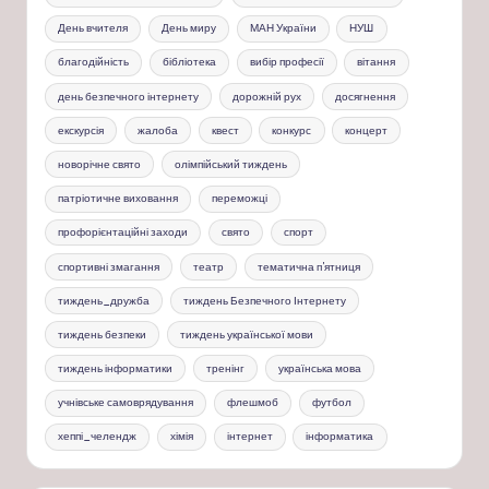
День вчителя
День миру
МАН України
НУШ
благодійність
бібліотека
вибір професії
вітання
день безпечного інтернету
дорожній рух
досягнення
екскурсія
жалоба
квест
конкурс
концерт
новорічне свято
олімпійський тиждень
патріотичне виховання
переможці
профорієнтаційні заходи
свято
спорт
спортивні змагання
театр
тематична п'ятниця
тиждень_дружба
тиждень Безпечного Інтернету
тиждень безпеки
тиждень української мови
тиждень інформатики
тренінг
українська мова
учнівське самоврядування
флешмоб
футбол
хеппі_челендж
хімія
інтернет
інформатика