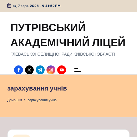
пт, 7 серп. 2026
-
9:41:53 PM
Перейти
до
ПУТРІВСЬКИЙ
вмісту
АКАДЕМІЧНИЙ ЛІЦЕЙ
ГЛЕВАСЬКОЇ СЕЛИЩНОЇ РАДИ КИЇВСЬКОЇ ОБЛАСТІ
facebook.com
twitter.com
t.me
instagram.com
youtube.com
зарахування учнів
Домашня
зарахування учнів