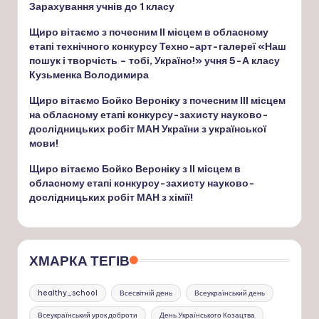
Зарахування учнів до 1 класу
Щиро вітаємо з почесним ІІ місцем в обласному
етапі технічного конкурсу Техно-арт-галереї «Наш
пошук і творчість – тобі, Україно!» учня 5-А класу
Кузьменка Володимира
Щиро вітаємо Бойко Вероніку з почесним ІІІ місцем
на обласному етапі конкурсу-захисту науково-
дослідницьких робіт МАН України з української
мови!
Щиро вітаємо Бойко Вероніку з ІІ місцем в
обласному етапі конкурсу-захисту науково-
дослідницьких робіт МАН з хімії!
ХМАРКА ТЕГІВ
healthy_school
Всесвітній день
Всеукраїнський день
Всеукраїнський урок доброти
День Українського Козацтва