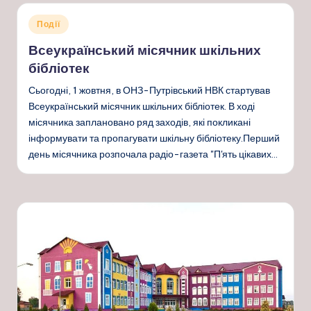
Опубліковано
Події
у
Всеукраїнський місячник шкільних
бібліотек
Сьогодні, 1 жовтня, в ОНЗ-Путрівський НВК стартував
Всеукраїнський місячник шкільних бібліотек. В ході
місячника заплановано ряд заходів, які покликані
інформувати та пропагувати шкільну бібліотеку.Перший
день місячника розпочала радіо-газета "П'ять цікавих…