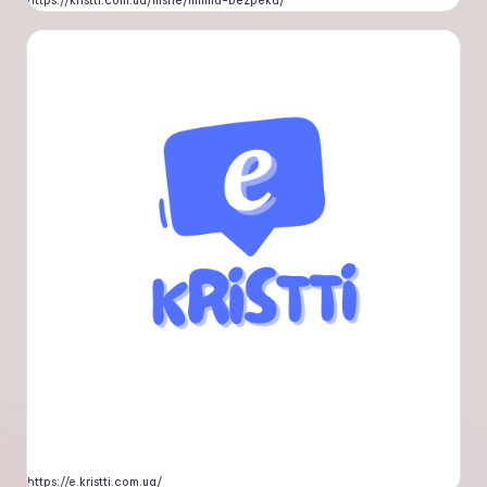
https://kristti.com.ua/inshe/minna-bezpeka/
https://e.kristti.com.ua/