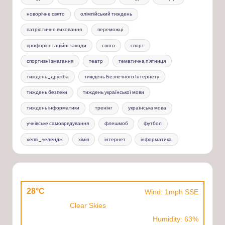
новорічне свято
олімпійський тиждень
патріотичне виховання
переможці
профорієнтаційні заходи
свято
спорт
спортивні змагання
театр
тематична п'ятниця
тиждень_дружба
тиждень Безпечного Інтернету
тиждень безпеки
тиждень української мови
тиждень інформатики
тренінг
українська мова
учнівське самоврядування
флешмоб
футбол
хеппі_челендж
хімія
інтернет
інформатика
28°C
Wind: 1mph SSE
Clear Skies
Humidity: 63%