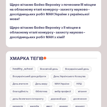
Щиро вітаємо Бойко Вероніку з почесним ІІІ місцем
на обласному етапі конкурсу-захисту науково-
дослідницьких робіт МАН України з української
мови!
Щиро вітаємо Бойко Вероніку з ІІ місцем в
обласному етапі конкурсу-захисту науково-
дослідницьких робіт МАН з хімії!
ХМАРКА ТЕГІВ
healthy_school
Всесвітній день
Всеукраїнський день
Всеукраїнський урок доброти
День Українського Козацтва
День вчителя
День миру
МАН України
НУШ
благодійність
бібліотека
вибір професії
вітання
день безпечного інтернету
дорожній рух
досягнення
екскурсія
жалоба
квест
конкурс
концерт