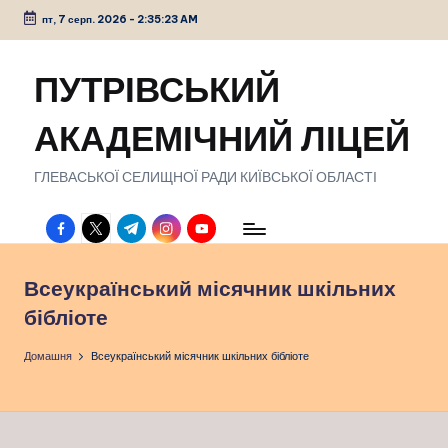
пт, 7 серп. 2026
-
2:35:24 AM
Перейти
до
ПУТРІВСЬКИЙ
вмісту
АКАДЕМІЧНИЙ ЛІЦЕЙ
ГЛЕВАСЬКОЇ СЕЛИЩНОЇ РАДИ КИЇВСЬКОЇ ОБЛАСТІ
facebook.com
twitter.com
t.me
instagram.com
youtube.com
Всеукраїнський місячник шкільних
бібліоте
Домашня
Всеукраїнський місячник шкільних бібліоте