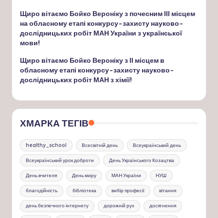
Щиро вітаємо Бойко Вероніку з почесним ІІІ місцем
на обласному етапі конкурсу-захисту науково-
дослідницьких робіт МАН України з української
мови!
Щиро вітаємо Бойко Вероніку з ІІ місцем в
обласному етапі конкурсу-захисту науково-
дослідницьких робіт МАН з хімії!
ХМАРКА ТЕГІВ
healthy_school
Всесвітній день
Всеукраїнський день
Всеукраїнський урок доброти
День Українського Козацтва
День вчителя
День миру
МАН України
НУШ
благодійність
бібліотека
вибір професії
вітання
день безпечного інтернету
дорожній рух
досягнення