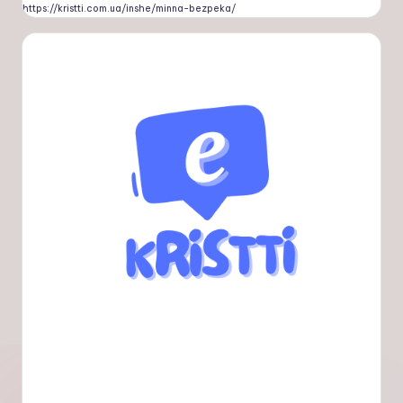
https://kristti.com.ua/inshe/minna-bezpeka/