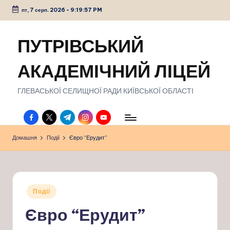
пт, 7 серп. 2026
-
9:19:58 PM
Перейти
до
ПУТРІВСЬКИЙ
вмісту
АКАДЕМІЧНИЙ ЛІЦЕЙ
ГЛЕВАСЬКОЇ СЕЛИЩНОЇ РАДИ КИЇВСЬКОЇ ОБЛАСТІ
facebook.com
twitter.com
t.me
instagram.com
youtube.com
Домашня
Події
Євро “Ерудит”
Опубліковано
Події
у
Євро “Ерудит”