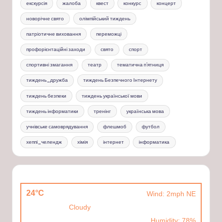
екскурсія
жалоба
квест
конкурс
концерт
новорічне свято
олімпійський тиждень
патріотичне виховання
переможці
профорієнтаційні заходи
свято
спорт
спортивні змагання
театр
тематична п'ятниця
тиждень_дружба
тиждень Безпечного Інтернету
тиждень безпеки
тиждень української мови
тиждень інформатики
тренінг
українська мова
учнівське самоврядування
флешмоб
футбол
хеппі_челендж
хімія
інтернет
інформатика
24°C
Wind: 2mph NE
Cloudy
Humidity: 78%