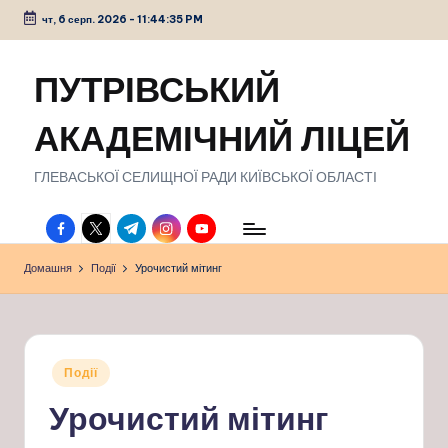
чт, 6 серп. 2026
-
11:44:36 PM
Перейти
до
ПУТРІВСЬКИЙ
вмісту
АКАДЕМІЧНИЙ ЛІЦЕЙ
ГЛЕВАСЬКОЇ СЕЛИЩНОЇ РАДИ КИЇВСЬКОЇ ОБЛАСТІ
facebook.com
twitter.com
t.me
instagram.com
youtube.com
Домашня
Події
Урочистий мітинг
Опубліковано
Події
у
Урочистий мітинг