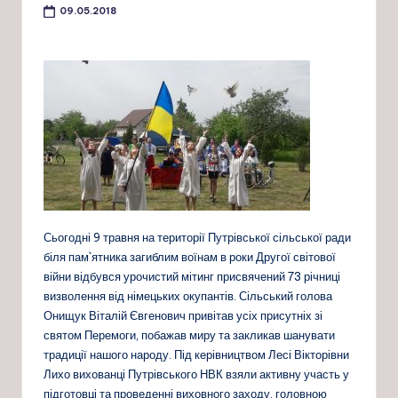
09.05.2018
Сьогодні 9 травня на території Путрівської сільської ради
біля пам`ятника загиблим воїнам в роки Другої світової
війни відбувся урочистий мітинг присвячений 73 річниці
визволення від німецьких окупантів. Сільський голова
Онищук Віталій Євгенович привітав усіх присутніх зі
святом Перемоги, побажав миру та закликав шанувати
традиції нашого народу. Під керівництвом Лесі Вікторівни
Лихо вихованці Путрівського НВК взяли активну участь у
підготовці та проведенні виховного заходу, г
оловною