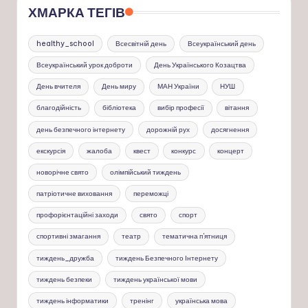
ХМАРКА ТЕГІВ
healthy_school
Всесвітній день
Всеукраїнський день
Всеукраїнський урок доброти
День Українського Козацтва
День вчителя
День миру
МАН України
НУШ
благодійність
бібліотека
вибір професії
вітання
день безпечного інтернету
дорожній рух
досягнення
екскурсія
жалоба
квест
конкурс
концерт
новорічне свято
олімпійський тиждень
патріотичне виховання
переможці
профорієнтаційні заходи
свято
спорт
спортивні змагання
театр
тематична п'ятниця
тиждень_дружба
тиждень Безпечного Інтернету
тиждень безпеки
тиждень української мови
тиждень інформатики
тренінг
українська мова