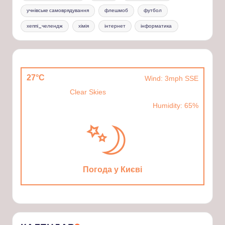
учнівське самоврядування
флешмоб
футбол
хеппі_челендж
хімія
інтернет
інформатика
27°C
Wind: 3mph SSE
Clear Skies
Humidity: 65%
Погода у Києві