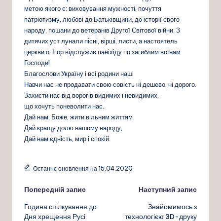
метою якого є: виховування мужності, почуття
патріотизму, любові до Батьківщини, до історії свого
народу, пошани до ветеранів Другої Світової війни. З
дитячих уст лунали пісні, вірші, листи, а настоятель
церкви о. Ігор відслужив паніхіду по загиблим воїнам.
Господи!
Благослови Україну і всі родини наші
Навчи нас не продавати свою совість ні дешево, ні дорого.
Захисти нас від ворогів видимих і невидимих,
що хочуть поневолити нас.
Дай нам, Боже, жити вільним життям
Дай кращу долю нашому народу,
Дай нам єдність, мир і спокій.
Останнє оновлення на 15.04.2020
Навігація
Попередній запис
Наступний запис
Година спілкування до
Знайомимось з
по
Дня хрещення Русі
технологією 3D-друку