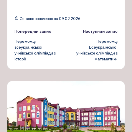
Останнє оновлення на 09.02.2026
Навігація
Попередній запис
Наступний запис
Переможці
Переможці
по
всеукраїнської
Всеукраїнської
учнівської олімпіади з
учнівської олімпіади з
запису
історії
математики