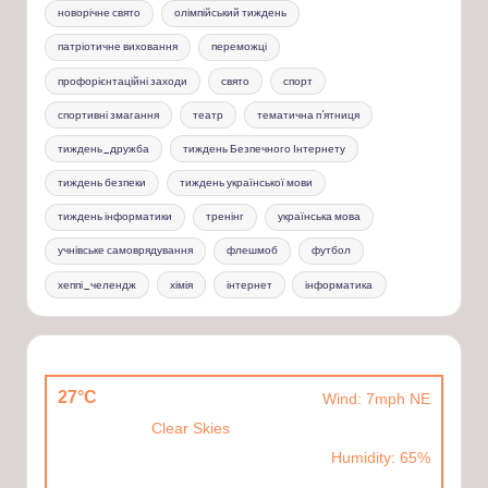
новорічне свято
олімпійський тиждень
патріотичне виховання
переможці
профорієнтаційні заходи
свято
спорт
спортивні змагання
театр
тематична п'ятниця
тиждень_дружба
тиждень Безпечного Інтернету
тиждень безпеки
тиждень української мови
тиждень інформатики
тренінг
українська мова
учнівське самоврядування
флешмоб
футбол
хеппі_челендж
хімія
інтернет
інформатика
27°C
Wind: 7mph NE
Clear Skies
Humidity: 65%