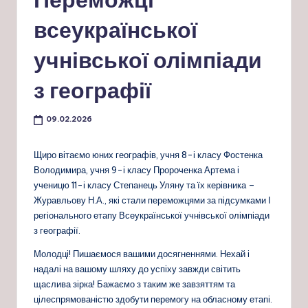
всеукраїнської
учнівської олімпіади
з географії
09.02.2026
Щиро вітаємо юних географів, учня 8-і класу Фостенка
Володимира, учня 9-і класу Пророченка Артема і
ученицю 11-і класу Степанець Уляну та їх керівника –
Журавльову Н.А., які стали переможцями за підсумками І
регіонального етапу Всеукраїнської учнівської олімпіади
з географії.
Молодці! Пишаємося вашими досягненнями. Нехай і
надалі на вашому шляху до успіху завжди світить
щаслива зірка! Бажаємо з таким же завзяттям та
цілеспрямованістю здобути перемогу на обласному етапі.