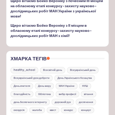
Щиро вітаємо Бойко Вероніку з почесним ІІІ місцем
на обласному етапі конкурсу-захисту науково-
дослідницьких робіт МАН України з української
мови!
Щиро вітаємо Бойко Вероніку з ІІ місцем в
обласному етапі конкурсу-захисту науково-
дослідницьких робіт МАН з хімії!
ХМАРКА ТЕГІВ
healthy_school
Всесвітній день
Всеукраїнський день
Всеукраїнський урок доброти
День Українського Козацтва
День вчителя
День миру
МАН України
НУШ
благодійність
бібліотека
вибір професії
вітання
день безпечного інтернету
дорожній рух
досягнення
екскурсія
жалоба
квест
конкурс
концерт