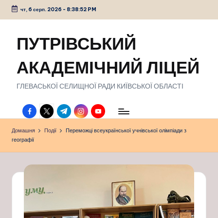
чт, 6 серп. 2026
-
8:38:53 PM
Перейти
до
ПУТРІВСЬКИЙ
вмісту
АКАДЕМІЧНИЙ ЛІЦЕЙ
ГЛЕВАСЬКОЇ СЕЛИЩНОЇ РАДИ КИЇВСЬКОЇ ОБЛАСТІ
facebook.com
twitter.com
t.me
instagram.com
youtube.com
Домашня
Події
Переможці всеукраїнської учнівської олімпіади з
географії