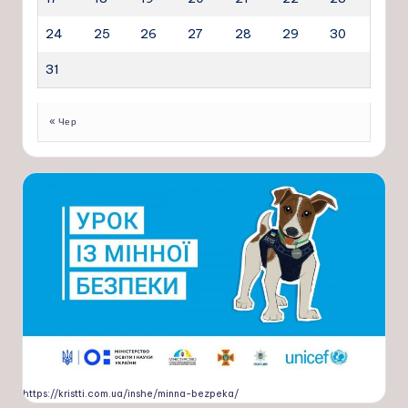
24
25
26
27
28
29
30
31
« Чер
https://kristti.com.ua/inshe/minna-bezpeka/