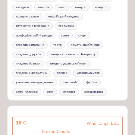
екскурсія
жалоба
квест
конкурс
концерт
новорічне свято
олімпійський тиждень
патріотичне виховання
переможці
профорієнтаційні заходи
свято
спорт
спортивні змагання
театр
тематична п'ятниця
тиждень_дружба
тиждень Безпечного Інтернету
тиждень безпеки
тиждень української мови
тиждень інформатики
тренінг
українська мова
учнівське самоврядування
флешмоб
футбол
хеппі_челендж
хімія
інтернет
інформатика
18°C
Wind: 1mph ESE
Broken Clouds