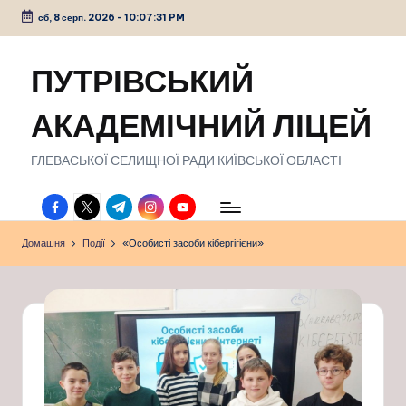
сб, 8 серп. 2026
-
10:07:32 PM
Перейти
до
ПУТРІВСЬКИЙ
вмісту
АКАДЕМІЧНИЙ ЛІЦЕЙ
ГЛЕВАСЬКОЇ СЕЛИЩНОЇ РАДИ КИЇВСЬКОЇ ОБЛАСТІ
facebook.com
twitter.com
t.me
instagram.com
youtube.com
Домашня
Події
«Особисті засоби кібергігієни»