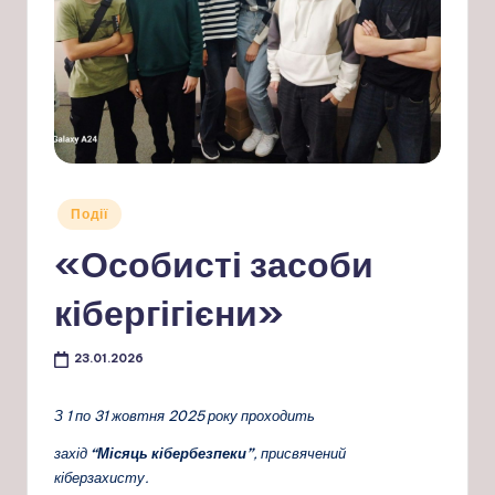
Опубліковано
Події
у
«Особисті засоби
кібергігієни»
23.01.2026
З 1 по 31 жовтня 2025 року проходить
захід
“Місяць кібербезпеки”
, присвячений
кіберзахисту.