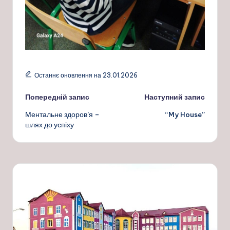
Останнє оновлення на 23.01.2026
Навігація
Попередній запис
Наступний запис
Ментальне здоров’я –
“My House”
по
шлях до успіху
запису