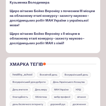
Кузьменка Володимира
Щиро вітаємо Бойко Вероніку з почесним ІІІ місцем
на обласному етапі конкурсу-захисту науково-
дослідницьких робіт МАН України з української
мови!
Щиро вітаємо Бойко Вероніку з ІІ місцем в
обласному етапі конкурсу-захисту науково-
дослідницьких робіт МАН з хімії!
ХМАРКА ТЕГІВ
healthy_school
Всесвітній день
Всеукраїнський день
Всеукраїнський урок доброти
День Українського Козацтва
День вчителя
День миру
МАН України
НУШ
благодійність
бібліотека
вибір професії
вітання
день безпечного інтернету
дорожній рух
досягнення