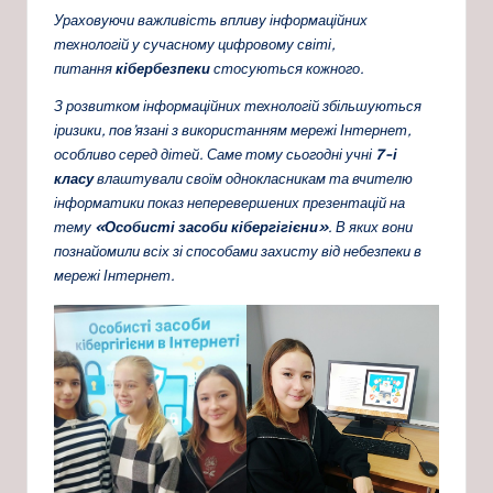
Ураховуючи важливість впливу інформаційних
технологій у сучасному цифровому світі,
питання
кібербезпеки
стосуються кожного.
З розвитком інформаційних технологій збільшуються
і
ризики, пов’язані з використанням мережі Інтернет,
особливо серед дітей. Саме тому сьогодні учні
7-і
класу
влаштували своїм однокласникам та вчителю
інформатики показ неперевершених презентацій на
тему
«Особисті засоби кібергігієни»
. В яких вони
познайомили всіх зі способами захисту від небезпеки в
мережі Інтернет.