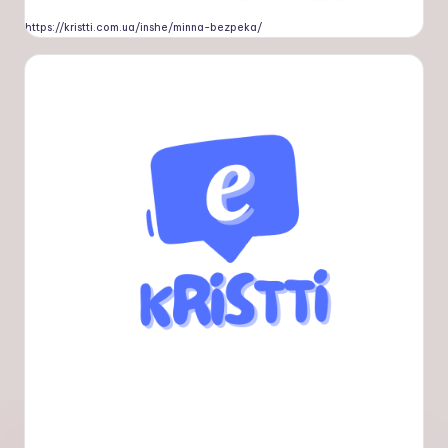
https://kristti.com.ua/inshe/minna-bezpeka/