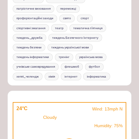
патріотичне виховання
переможці
профорієнтаційні заходи
свято
спорт
спортивні змагання
театр
тематична п'ятниця
тиждень_дружба
тиждень Безпечного Інтернету
тиждень безпеки
тиждень української мови
тиждень інформатики
тренінг
українська мова
учнівське самоврядування
флешмоб
футбол
хеппі_челендж
хімія
інтернет
інформатика
24°C
Wind: 13mph N
Cloudy
Humidity: 75%