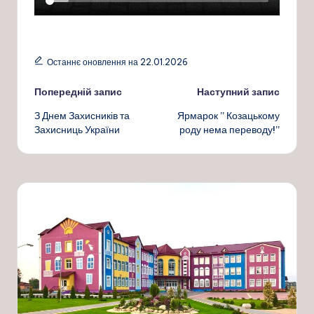
Останнє оновлення на 22.01.2026
Навігація
Попередній запис
Наступний запис
З Днем Захисників та
Ярмарок ” Козацькому
по
Захисниць України
роду нема переводу!”
запису