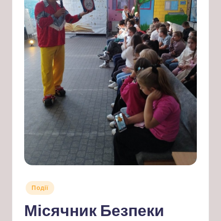
Опубліковано
Події
у
Місячник Безпеки