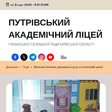
сб, 8 серп. 2026
-
8:51:16 AM
Перейти
до
ПУТРІВСЬКИЙ
вмісту
АКАДЕМІЧНИЙ ЛІЦЕЙ
ГЛЕВАСЬКОЇ СЕЛИЩНОЇ РАДИ КИЇВСЬКОЇ ОБЛАСТІ
facebook.com
twitter.com
t.me
instagram.com
youtube.com
Домашня
Події
Місячник Безпеки дорожнього руху в початковій школі