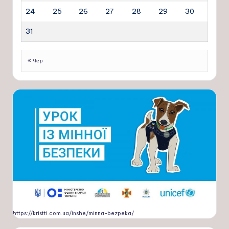
24
25
26
27
28
29
30
31
« Чер
https://kristti.com.ua/inshe/minna-bezpeka/