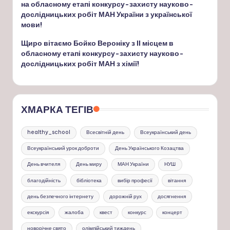
на обласному етапі конкурсу-захисту науково-
дослідницьких робіт МАН України з української
мови!
Щиро вітаємо Бойко Вероніку з ІІ місцем в
обласному етапі конкурсу-захисту науково-
дослідницьких робіт МАН з хімії!
ХМАРКА ТЕГІВ
healthy_school
Всесвітній день
Всеукраїнський день
Всеукраїнський урок доброти
День Українського Козацтва
День вчителя
День миру
МАН України
НУШ
благодійність
бібліотека
вибір професії
вітання
день безпечного інтернету
дорожній рух
досягнення
екскурсія
жалоба
квест
конкурс
концерт
новорічне свято
олімпійський тиждень