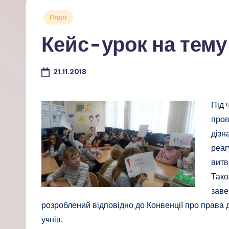
Опубліковано
Події
у
Кейс-урок на тему
21.11.2018
Під 
пров
дізн
реаг
витв
Тако
заве
розроблений відповідно до Конвенції про права д
учнів.