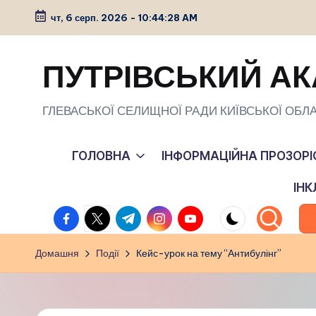
чт, 6 серп. 2026
-
10:44:29 AM
Перейти
до
ПУТРІВСЬКИЙ АК
вмісту
ГЛЕВАСЬКОЇ СЕЛИЩНОЇ РАДИ КИЇВСЬКОЇ ОБЛА
ГОЛОВНА
ІНФОРМАЦІЙНА ПРОЗОРІ
ІН
facebook.com
twitter.com
t.me
instagram.com
youtube.com
Домашня
Події
Кейс-урок на тему “Антибулінг”