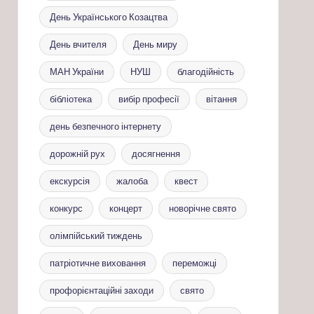
День Українського Козацтва
День вчителя
День миру
МАН України
НУШ
благодійність
бібліотека
вибір професії
вітання
день безпечного інтернету
дорожній рух
досягнення
екскурсія
жалоба
квест
конкурс
концерт
новорічне свято
олімпійський тиждень
патріотичне виховання
переможці
профорієнтаційні заходи
свято