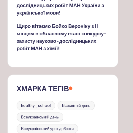
дослідницьких робіт МАН України з
української мови!
Щиро вітаємо Бойко Вероніку з ІІ
місцем в обласному етапі конкурсу-
захисту науково-дослідницьких
робіт МАН з хімії!
ХМАРКА ТЕГІВ
healthy_school
Всесвітній день
Всеукраїнський день
Всеукраїнський урок доброти