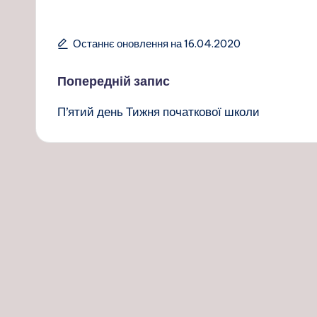
Останнє оновлення на 16.04.2020
Навігація
Попередній запис
П’ятий день Тижня початкової школи
по
запису