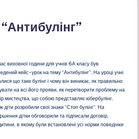
 “Антибулінг”
час виховної години для учнів 6А класу був
едений кейс-урок на тему “Антибулінг”. На уроці учні
алися що таке булінг і чому він виникає, як правильно
увати на всі його прояви, як перетворити проблему на
ір мистецтва, що собою представляє кібербулінг.
ж діти розробили свої знаки “Стоп булінг”. На
ршення дітки обговорили та підписали договір,
итини, в якому були встановлені усі норми поведінки