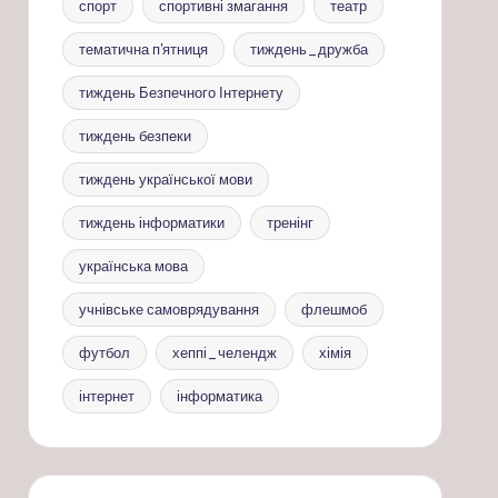
спорт
спортивні змагання
театр
тематична п'ятниця
тиждень_дружба
тиждень Безпечного Інтернету
тиждень безпеки
тиждень української мови
тиждень інформатики
тренінг
українська мова
учнівське самоврядування
флешмоб
футбол
хеппі_челендж
хімія
інтернет
інформатика