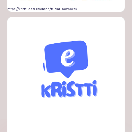
https://kristti.com.ua/inshe/minna-bezpeka/