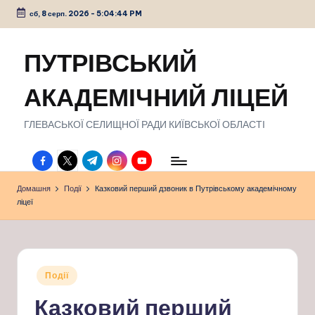
сб, 8 серп. 2026
-
5:04:44 PM
Перейти
до
ПУТРІВСЬКИЙ
вмісту
АКАДЕМІЧНИЙ ЛІЦЕЙ
ГЛЕВАСЬКОЇ СЕЛИЩНОЇ РАДИ КИЇВСЬКОЇ ОБЛАСТІ
facebook.com
twitter.com
t.me
instagram.com
youtube.com
Домашня
Події
Казковий перший дзвоник в Путрівському академічному
ліцеї
Опубліковано
Події
у
Казковий перший