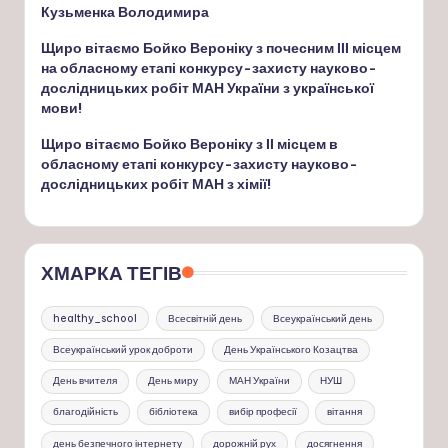
Кузьменка Володимира
Щиро вітаємо Бойко Вероніку з почесним ІІІ місцем
на обласному етапі конкурсу-захисту науково-
дослідницьких робіт МАН України з української
мови!
Щиро вітаємо Бойко Вероніку з ІІ місцем в
обласному етапі конкурсу-захисту науково-
дослідницьких робіт МАН з хімії!
ХМАРКА ТЕГІВ
healthy_school
Всесвітній день
Всеукраїнський день
Всеукраїнський урок доброти
День Українського Козацтва
День вчителя
День миру
МАН України
НУШ
благодійність
бібліотека
вибір професії
вітання
день безпечного інтернету
дорожній рух
досягнення