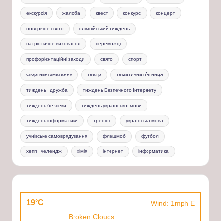
екскурсія
жалоба
квест
конкурс
концерт
новорічне свято
олімпійський тиждень
патріотичне виховання
переможці
профорієнтаційні заходи
свято
спорт
спортивні змагання
театр
тематична п'ятниця
тиждень_дружба
тиждень Безпечного Інтернету
тиждень безпеки
тиждень української мови
тиждень інформатики
тренінг
українська мова
учнівське самоврядування
флешмоб
футбол
хеппі_челендж
хімія
інтернет
інформатика
19°C
Wind: 1mph E
Broken Clouds