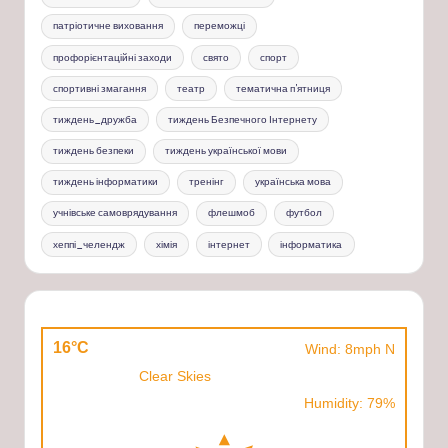
патріотичне виховання
переможці
профорієнтаційні заходи
свято
спорт
спортивні змагання
театр
тематична п'ятниця
тиждень_дружба
тиждень Безпечного Інтернету
тиждень безпеки
тиждень української мови
тиждень інформатики
тренінг
українська мова
учнівське самоврядування
флешмоб
футбол
хеппі_челендж
хімія
інтернет
інформатика
16°C
Wind: 8mph N
Clear Skies
Humidity: 79%