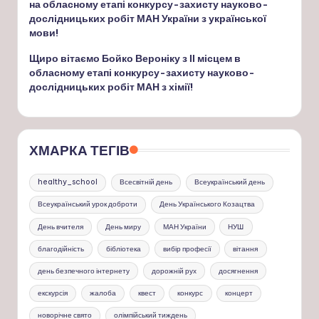
на обласному етапі конкурсу-захисту науково-
дослідницьких робіт МАН України з української
мови!
Щиро вітаємо Бойко Вероніку з ІІ місцем в
обласному етапі конкурсу-захисту науково-
дослідницьких робіт МАН з хімії!
ХМАРКА ТЕГІВ
healthy_school
Всесвітній день
Всеукраїнський день
Всеукраїнський урок доброти
День Українського Козацтва
День вчителя
День миру
МАН України
НУШ
благодійність
бібліотека
вибір професії
вітання
день безпечного інтернету
дорожній рух
досягнення
екскурсія
жалоба
квест
конкурс
концерт
новорічне свято
олімпійський тиждень