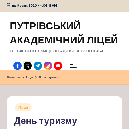
нд, 9 серп. 2026
-
4:04:12 AM
Перейти
до
ПУТРІВСЬКИЙ
вмісту
АКАДЕМІЧНИЙ ЛІЦЕЙ
ГЛЕВАСЬКОЇ СЕЛИЩНОЇ РАДИ КИЇВСЬКОЇ ОБЛАСТІ
facebook.com
twitter.com
t.me
instagram.com
youtube.com
Домашня
Події
День туризму
Опубліковано
Події
у
День туризму