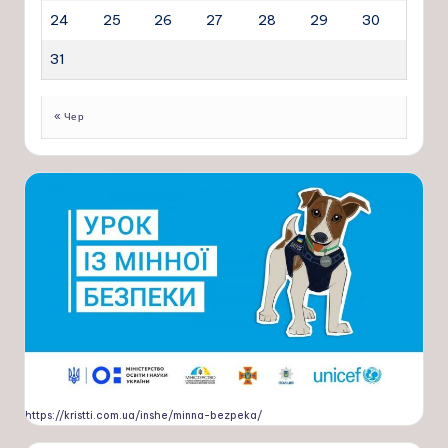
24
25
26
27
28
29
30
31
« Чер
https://kristti.com.ua/inshe/minna-bezpeka/