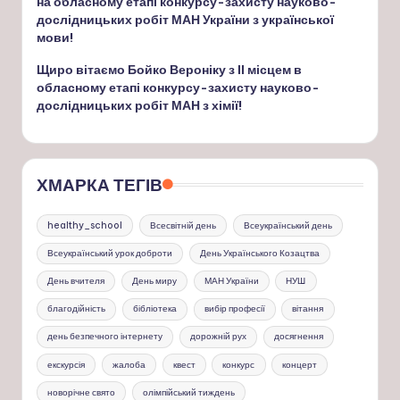
на обласному етапі конкурсу-захисту науково-
дослідницьких робіт МАН України з української
мови!
Щиро вітаємо Бойко Вероніку з ІІ місцем в
обласному етапі конкурсу-захисту науково-
дослідницьких робіт МАН з хімії!
ХМАРКА ТЕГІВ
healthy_school
Всесвітній день
Всеукраїнський день
Всеукраїнський урок доброти
День Українського Козацтва
День вчителя
День миру
МАН України
НУШ
благодійність
бібліотека
вибір професії
вітання
день безпечного інтернету
дорожній рух
досягнення
екскурсія
жалоба
квест
конкурс
концерт
новорічне свято
олімпійський тиждень