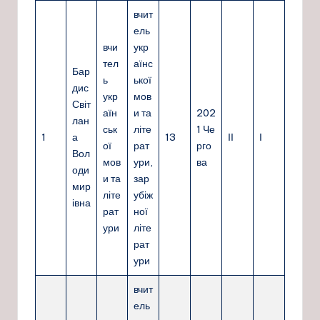
вчит
ель
вчи
укр
тел
аїнс
Бар
ь
ької
дис
укр
мов
Світ
аїн
и та
202
лан
ськ
літе
1 Че
1
а
13
ІІ
І
ої
рат
рго
Вол
мов
ури,
ва
оди
и та
зар
мир
літе
убіж
івна
рат
ної
ури
літе
рат
ури
вчит
ель