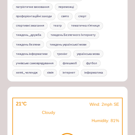
патріотичне виховання
переможці
профорієнтаційні заходи
свято
спорт
спортивні змагання
театр
тематична п'ятниця
тиждень_дружба
тиждень Безпечного Інтернету
тиждень безпеки
тиждень української мови
тиждень інформатики
тренінг
українська мова
учнівське самоврядування
флешмоб
футбол
хеппі_челендж
хімія
інтернет
інформатика
21°C
Wind: 2mph SE
Cloudy
Humidity: 81%