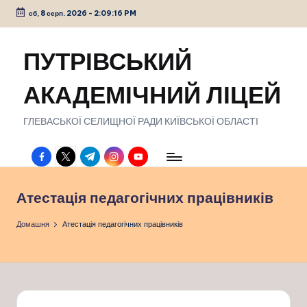
сб, 8 серп. 2026
-
2:09:17 PM
Перейти
до
ПУТРІВСЬКИЙ
вмісту
АКАДЕМІЧНИЙ ЛІЦЕЙ
ГЛЕВАСЬКОЇ СЕЛИЩНОЇ РАДИ КИЇВСЬКОЇ ОБЛАСТІ
facebook.com
twitter.com
t.me
instagram.com
youtube.com
Атестація педагогічних працівників
Домашня
Атестація педагогічних працівників