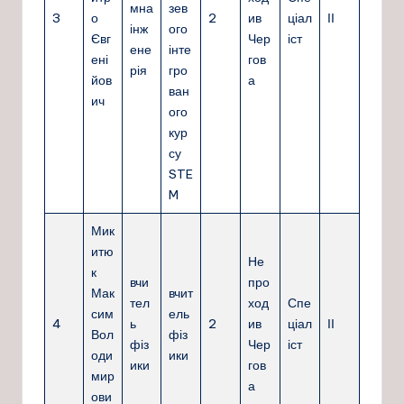
мна
зев
3
о
2
ив
ціал
ІІ
інж
ого
Євг
Чер
іст
ене
інте
ені
гов
рія
гро
йов
а
ван
ич
ого
кур
су
STE
M
Мик
итю
Не
к
вчи
про
Мак
вчит
тел
ход
Спе
сим
ель
4
ь
2
ив
ціал
ІІ
Вол
фіз
фіз
Чер
іст
оди
ики
ики
гов
мир
а
ови