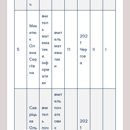
ч
вчи
тел
Мик
ь
итю
вчит
мат
202
к
ель
ема
1
Ол
мат
5
тик
11
Чер
ІІ
І
ена
ема
и,
гов
Сер
тик
інф
а
гіїв
и
орм
на
ати
ки
вчит
ель
Сав
вчи
поч
ріць
тел
атк
ка
ь
ови
202
Оль
поч
х
1