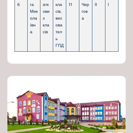
6
га
атк
кла
11
Чер
ІІ
І
Мик
ови
сів,
гов
ола
х
вих
а
ївн
кла
ова
а
сів
тел
ь
ГПД