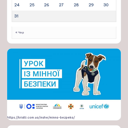
24
25
26
27
28
29
30
31
« Чер
https://kristti.com.ua/inshe/minna-bezpeka/