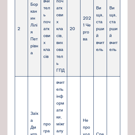
вчи
поч
Бор
тел
атк
Ви
Ви
кан
ь
ови
ща,
ща,
ин
202
поч
х
ста
ста
Лілі
1 Че
2
атк
кла
20
рши
рши
я
рго
ови
сів,
й
й
Пет
ва
х
вих
вчит
вчит
рівн
кла
ова
ель
ель
а
сів
тел
ь
ГПД
вчит
ель
інф
орм
ати
Заїк
ки,
а
Не
про
міжг
Дм
про
гра
алу
итр
ход
Спе