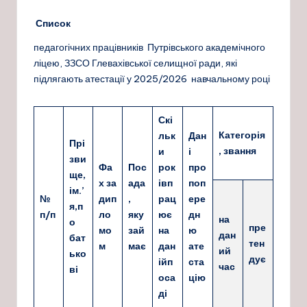
Список
педагогічних працівників Путрівського академічного
ліцею, ЗЗСО Глевахівської селищної ради, які
підлягають атестації у 2025/2026 навчальному році
Скі
Категорія
льк
Дан
Прі
, звання
и
і
зви
Фа
Пос
рок
про
ще,
х за
ада
ів
п
поп
ім.’
№
дип
,
рац
ере
я,
п
п/п
ло
яку
ює
дн
на
о
пре
мо
зай
на
ю
дан
бат
тен
м
має
дан
ате
ий
ько
дує
і
й
п
ста
час
ві
оса
цію
ді