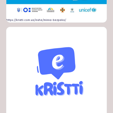
https://kristti.com.ua/inshe/minna-bezpeka/