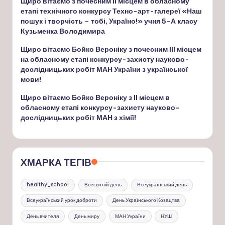
Щиро вітаємо з почесним ІІ місцем в обласному
етапі технічного конкурсу Техно-арт-галереї «Наш
пошук і творчість – тобі, Україно!» учня 5-А класу
Кузьменка Володимира
Щиро вітаємо Бойко Вероніку з почесним ІІІ місцем
на обласному етапі конкурсу-захисту науково-
дослідницьких робіт МАН України з української
мови!
Щиро вітаємо Бойко Вероніку з ІІ місцем в
обласному етапі конкурсу-захисту науково-
дослідницьких робіт МАН з хімії!
ХМАРКА ТЕГІВ
healthy_school
Всесвітній день
Всеукраїнський день
Всеукраїнський урок доброти
День Українського Козацтва
День вчителя
День миру
МАН України
НУШ