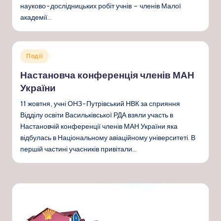
науково-дослідницьких робіт учнів – членів Малої
академії…
Опубліковано
Події
у
Настановча конференція членів МАН
України
11 жовтня, учні ОНЗ-Путрівський НВК за сприяння
Відділу освіти Васильківської РДА взяли участь в
Настановчій конференції членів МАН України яка
відбулась в Національному авіаційному університеті. В
першій частині учасників привітали…