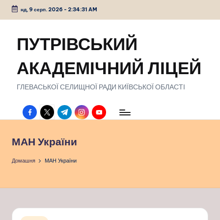
нд, 9 серп. 2026
-
2:34:32 AM
Перейти
до
ПУТРІВСЬКИЙ
вмісту
АКАДЕМІЧНИЙ ЛІЦЕЙ
ГЛЕВАСЬКОЇ СЕЛИЩНОЇ РАДИ КИЇВСЬКОЇ ОБЛАСТІ
facebook.com
twitter.com
t.me
instagram.com
youtube.com
МАН України
Домашня
МАН України