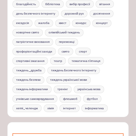
благодійність
бібліотека
вибір професії
вітання
день безпечного інтернету
дорожній рух
досягнення
екскурсія
жалоба
квест
конкурс
концерт
новорічне свято
олімпійський тиждень
патріотичне виховання
переможці
профорієнтаційні заходи
свято
спорт
спортивні змагання
театр
тематична п'ятниця
тиждень_дружба
тиждень Безпечного Інтернету
тиждень безпеки
тиждень української мови
тиждень інформатики
тренінг
українська мова
учнівське самоврядування
флешмоб
футбол
хеппі_челендж
хімія
інтернет
інформатика