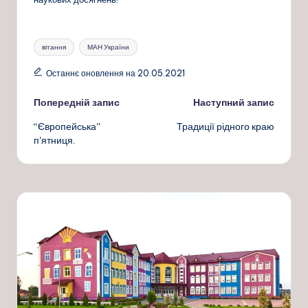
Позначки:
вітання
МАН України
Останнє оновлення на 20.05.2021
Навігація
Попередній запис
Наступний запис
“Європейська”
Традиції рідного краю
по
п’ятниця.
запису