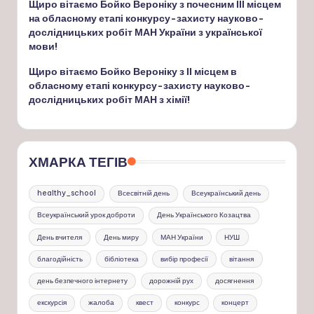
Щиро вітаємо Бойко Вероніку з почесним ІІІ місцем
на обласному етапі конкурсу-захисту науково-
дослідницьких робіт МАН України з української
мови!
Щиро вітаємо Бойко Вероніку з ІІ місцем в
обласному етапі конкурсу-захисту науково-
дослідницьких робіт МАН з хімії!
ХМАРКА ТЕГІВ
healthy_school
Всесвітній день
Всеукраїнський день
Всеукраїнський урок доброти
День Українського Козацтва
День вчителя
День миру
МАН України
НУШ
благодійність
бібліотека
вибір професії
вітання
день безпечного інтернету
дорожній рух
досягнення
екскурсія
жалоба
квест
конкурс
концерт