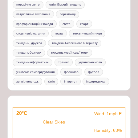
новорічне свято
олімпійський тиждень
патріотичне виховання
переможці
профорієнтаційні заходи
свято
спорт
спортивні змагання
театр
тематична п'ятниця
тиждень_дружба
тиждень Безпечного Інтернету
тиждень безпеки
тиждень української мови
тиждень інформатики
тренінг
українська мова
учнівське самоврядування
флешмоб
футбол
хеппі_челендж
хімія
інтернет
інформатика
20°C
Wind: 1mph E
Clear Skies
Humidity: 63%