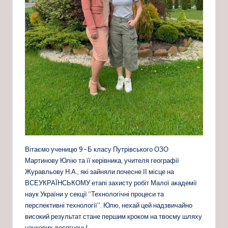
Вітаємо ученицю 9-Б класу Путрівського ОЗО
Мартинову Юлію та її керівника, учителя географії
Журавльову Н.А., які зайняли почесне ІІ місце на
ВСЕУКРАЇНСЬКОМУ етапі захисту робіт Малої академії
наук України у секції “Технологічні процеси та
перспективні технології”. Юлю, нехай цей надзвичайно
високий результат стане першим кроком на твоєму шляху
наукових досягнень!