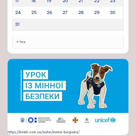
17
18
19
20
21
22
23
24
25
26
27
28
29
30
31
« Чер
https://kristti.com.ua/inshe/minna-bezpeka/