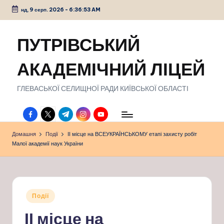
нд, 9 серп. 2026
-
6:36:54 AM
Перейти
до
ПУТРІВСЬКИЙ
вмісту
АКАДЕМІЧНИЙ ЛІЦЕЙ
ГЛЕВАСЬКОЇ СЕЛИЩНОЇ РАДИ КИЇВСЬКОЇ ОБЛАСТІ
facebook.com
twitter.com
t.me
instagram.com
youtube.com
Домашня
Події
ІІ місце на ВСЕУКРАЇНСЬКОМУ етапі захисту робіт
Малої академії наук України
Опубліковано
Події
у
ІІ місце на