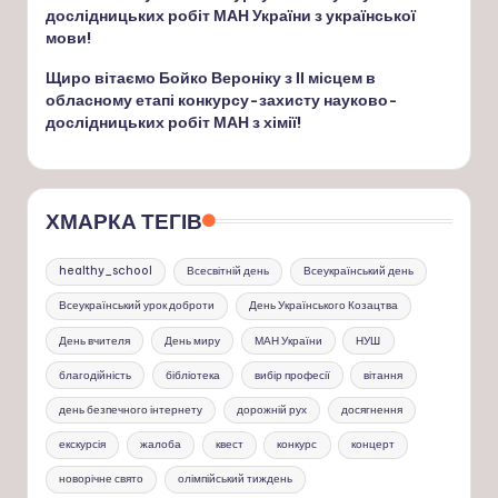
дослідницьких робіт МАН України з української
мови!
Щиро вітаємо Бойко Вероніку з ІІ місцем в
обласному етапі конкурсу-захисту науково-
дослідницьких робіт МАН з хімії!
ХМАРКА ТЕГІВ
healthy_school
Всесвітній день
Всеукраїнський день
Всеукраїнський урок доброти
День Українського Козацтва
День вчителя
День миру
МАН України
НУШ
благодійність
бібліотека
вибір професії
вітання
день безпечного інтернету
дорожній рух
досягнення
екскурсія
жалоба
квест
конкурс
концерт
новорічне свято
олімпійський тиждень