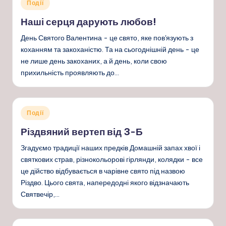
Опубліковано
Події
у
Наші серця дарують любов!
День Святого Валентина - це свято, яке пов'язують з
коханням та закоханістю. Та на сьогоднішній день - це
не лише день закоханих, а й день, коли свою
прихильність проявляють до…
Опубліковано
Події
у
Різдвяний вертеп від 3-Б
Згадуємо традиції наших предків Домашній запах хвої і
святкових страв, різнокольорові гірлянди, колядки - все
це дійство відбувається в чарівне свято під назвою
Різдво. Цього свята, напередодні якого відзначають
Святвечір,…