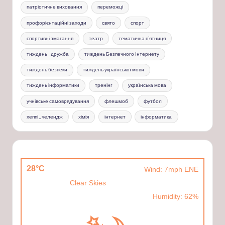
патріотичне виховання
переможці
профорієнтаційні заходи
свято
спорт
спортивні змагання
театр
тематична п'ятниця
тиждень_дружба
тиждень Безпечного Інтернету
тиждень безпеки
тиждень української мови
тиждень інформатики
тренінг
українська мова
учнівське самоврядування
флешмоб
футбол
хеппі_челендж
хімія
інтернет
інформатика
28°C
Wind: 7mph ENE
Clear Skies
Humidity: 62%