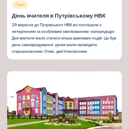
Опубліковано
Події
у
День вчителя в Путрівському НВК
29 вересня до Путрівського НВК всі поспішали з
нетерпінням та особливим хвилюванням: напередодні
Дня вчителя мало статися кілька важливих подій. Це був
день самоврядування: уроки мали проводити
старшокласники. Отже, дев’ятикласники…