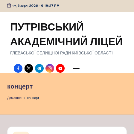
чт, 6 серп. 2026
-
9:19:28 PM
Перейти
до
ПУТРІВСЬКИЙ
вмісту
АКАДЕМІЧНИЙ ЛІЦЕЙ
ГЛЕВАСЬКОЇ СЕЛИЩНОЇ РАДИ КИЇВСЬКОЇ ОБЛАСТІ
facebook.com
twitter.com
t.me
instagram.com
youtube.com
концерт
Домашня
концерт