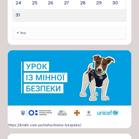
24
25
26
27
28
29
30
31
« Чер
https://kristti.com.ua/inshe/minna-bezpeka/