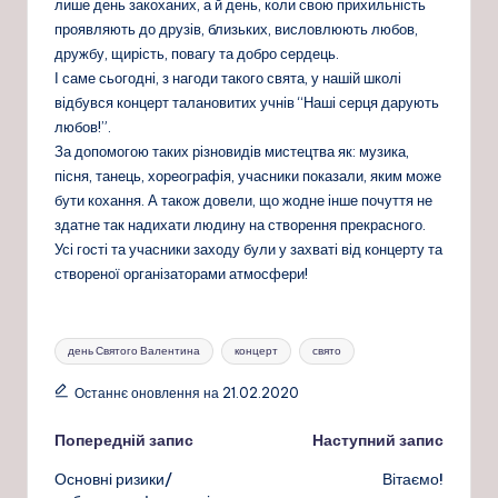
лише день закоханих, а й день, коли свою прихильність
проявляють до друзів, близьких, висловлюють любов,
дружбу, щирість, повагу та добро сердець.
І саме сьогодні, з нагоди такого свята, у нашій школі
відбувся концерт талановитих учнів “Наші серця дарують
любов!”.
За допомогою таких різновидів мистецтва як: музика,
пісня, танець, хореографія, учасники показали, яким може
бути кохання. А також довели, що жодне інше почуття не
здатне так надихати людину на створення прекрасного.
Усі гості та учасники заходу були у захваті від концерту та
створеної організаторами атмосфери!
Позначки:
день Святого Валентина
концерт
свято
Останнє оновлення на 21.02.2020
Навігація
Попередній запис
Наступний запис
Основні ризики/
Вітаємо!
по