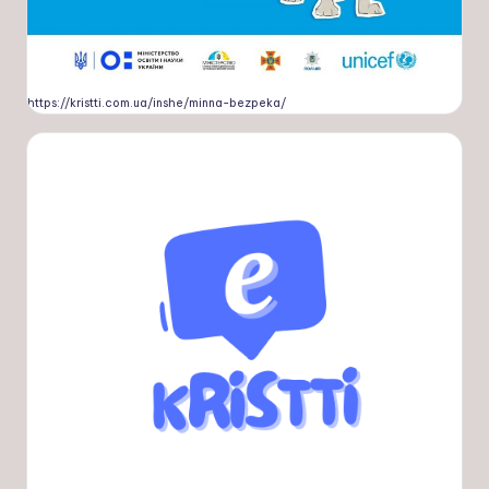
https://kristti.com.ua/inshe/minna-bezpeka/