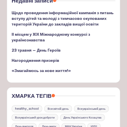
Недавні записи
Щодо проведення інформаційної кампанія з питань
вступу дітей та молоді з тимчасово окупованих
територій України до закладів вищої освіти
ІІ місцем у XІХ Міжнародному конкурсі з
українознавства
23 травня — День Героїв
Нагородження призерів
«Змагаймось за нове життя!»
ХМАРКА ТЕГІВ
healthy_school
Всесвітній день
Всеукраїнський день
Всеукраїнський урок доброти
День Українського Козацтва
День вчителя
День миру
МАН України
НУШ