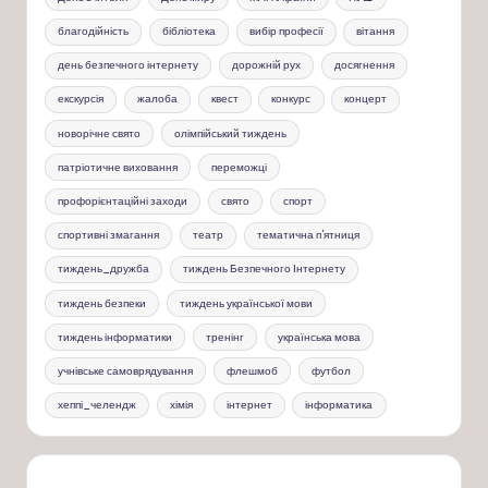
благодійність
бібліотека
вибір професії
вітання
день безпечного інтернету
дорожній рух
досягнення
екскурсія
жалоба
квест
конкурс
концерт
новорічне свято
олімпійський тиждень
патріотичне виховання
переможці
профорієнтаційні заходи
свято
спорт
спортивні змагання
театр
тематична п'ятниця
тиждень_дружба
тиждень Безпечного Інтернету
тиждень безпеки
тиждень української мови
тиждень інформатики
тренінг
українська мова
учнівське самоврядування
флешмоб
футбол
хеппі_челендж
хімія
інтернет
інформатика