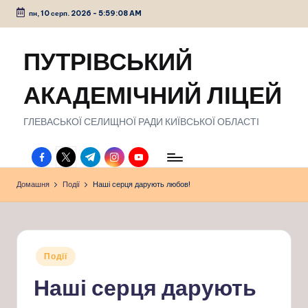
пн, 10 серп. 2026
-
5:59:09 AM
Перейти
до
ПУТРІВСЬКИЙ
вмісту
АКАДЕМІЧНИЙ ЛІЦЕЙ
ГЛЕВАСЬКОЇ СЕЛИЩНОЇ РАДИ КИЇВСЬКОЇ ОБЛАСТІ
facebook.com
twitter.com
t.me
instagram.com
youtube.com
Домашня
Події
Наші серця дарують любов!
Опубліковано
Події
у
Наші серця дарують