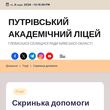
чт, 6 серп. 2026
-
10:15:37 PM
Перейти
до
ПУТРІВСЬКИЙ
вмісту
АКАДЕМІЧНИЙ ЛІЦЕЙ
ГЛЕВАСЬКОЇ СЕЛИЩНОЇ РАДИ КИЇВСЬКОЇ ОБЛАСТІ
facebook.com
twitter.com
t.me
instagram.com
youtube.com
Домашня
Події
Скринька допомоги
Опубліковано
Події
у
Скринька допомоги