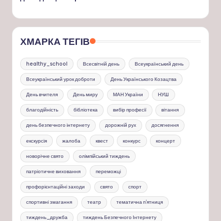
ХМАРКА ТЕГІВ
healthy_school
Всесвітній день
Всеукраїнський день
Всеукраїнський урок доброти
День Українського Козацтва
День вчителя
День миру
МАН України
НУШ
благодійність
бібліотека
вибір професії
вітання
день безпечного інтернету
дорожній рух
досягнення
екскурсія
жалоба
квест
конкурс
концерт
новорічне свято
олімпійський тиждень
патріотичне виховання
переможці
профорієнтаційні заходи
свято
спорт
спортивні змагання
театр
тематична п'ятниця
тиждень_дружба
тиждень Безпечного Інтернету