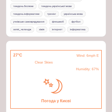
тиждень безпеки
тиждень української мови
тиждень інформатики
тренінг
українська мова
учнівське самоврядування
флешмоб
футбол
хеппі_челендж
хімія
інтернет
інформатика
27°C
Wind: 6mph E
Clear Skies
Humidity: 67%
Погода у Києві