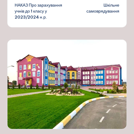
НАКАЗ Про зарахування
Шкільне
по
учнів до 1 класу у
самоврядування
2023/2024 н.р.
запису