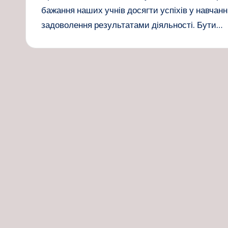
бажання наших учнів досягти успіхів у навчанн
задоволення результатами діяльності. Бути…