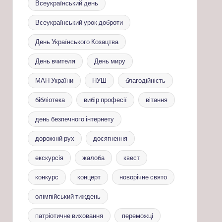
Всеукраїнський день
Всеукраїнський урок доброти
День Українського Козацтва
День вчителя
День миру
МАН України
НУШ
благодійність
бібліотека
вибір професії
вітання
день безпечного інтернету
дорожній рух
досягнення
екскурсія
жалоба
квест
конкурс
концерт
новорічне свято
олімпійський тиждень
патріотичне виховання
переможці