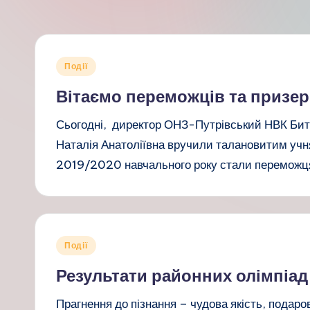
Опубліковано
Події
у
Вітаємо переможців та призер
Сьогодні, директор ОНЗ-Путрівський НВК Бить
Наталія Анатоліївна вручили талановитим учня
2019/2020 навчального року стали переможц
Опубліковано
Події
у
Результати районних олімпіад
Прагнення до пізнання – чудова якість, пода