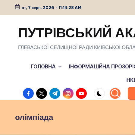
пт, 7 серп. 2026
-
11:14:29 AM
Перейти
до
ПУТРІВСЬКИЙ АК
вмісту
ГЛЕВАСЬКОЇ СЕЛИЩНОЇ РАДИ КИЇВСЬКОЇ ОБЛА
ГОЛОВНА
ІНФОРМАЦІЙНА ПРОЗОРІ
ІН
facebook.com
twitter.com
t.me
instagram.com
youtube.com
олімпіада