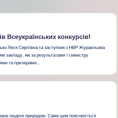
ів Всеукраїнських конкурсів!
ко Леся Сергіївна та заступник з НВР Журавльова
м закладу, які за результатами І семестру
ями та призерами…
рована людині природою. Саме цим пояснюється