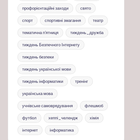
профорієнтаційні заходи
свято
спорт
спортивні змагання
театр
тематична п'ятниця
тиждень_дружба
тиждень Безпечного Інтернету
тиждень безпеки
тиждень української мови
тиждень інформатики
тренінг
українська мова
учнівське самоврядування
флешмоб
футбол
хеппі_челендж
хімія
інтернет
інформатика