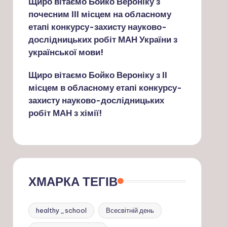
Щиро вітаємо Бойко Вероніку з
почесним ІІІ місцем на обласному
етапі конкурсу-захисту науково-
дослідницьких робіт МАН України з
української мови!
Щиро вітаємо Бойко Вероніку з ІІ
місцем в обласному етапі конкурсу-
захисту науково-дослідницьких
робіт МАН з хімії!
ХМАРКА ТЕГІВ
healthy_school
Всесвітній день