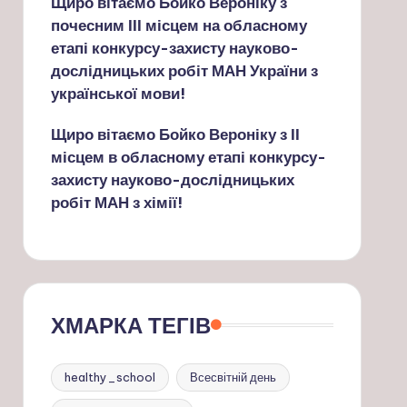
Щиро вітаємо Бойко Вероніку з
почесним ІІІ місцем на обласному
етапі конкурсу-захисту науково-
дослідницьких робіт МАН України з
української мови!
Щиро вітаємо Бойко Вероніку з ІІ
місцем в обласному етапі конкурсу-
захисту науково-дослідницьких
робіт МАН з хімії!
ХМАРКА ТЕГІВ
healthy_school
Всесвітній день