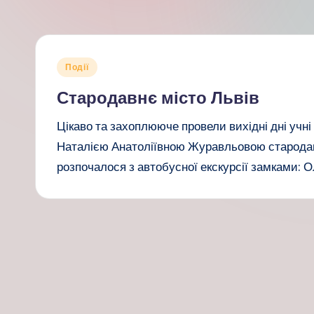
Опубліковано
Події
у
Стародавнє місто Львів
Цікаво та захоплююче провели вихідні дні учн
Наталією Анатоліївною Журавльовою стародав
розпочалося з автобусної екскурсії замками: О