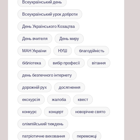
Всеукраїнський день
Всеукраїнський урок доброти
День Українського Козацтва
День вчителя
День миру
МАН України
НУШ
благодійність
бібліотека
вибір професії
вітання
день безпечного інтернету
дорожній рух
досягнення
екскурсія
жалоба
квест
конкурс
концерт
новорічне свято
олімпійський тиждень
патріотичне виховання
переможці