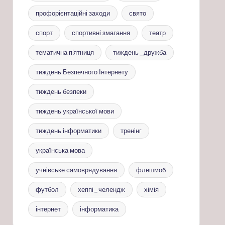
профорієнтаційні заходи
свято
спорт
спортивні змагання
театр
тематична п'ятниця
тиждень_дружба
тиждень Безпечного Інтернету
тиждень безпеки
тиждень української мови
тиждень інформатики
тренінг
українська мова
учнівське самоврядування
флешмоб
футбол
хеппі_челендж
хімія
інтернет
інформатика