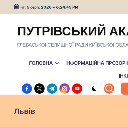
чт, 6 серп. 2026
-
6:24:45 PM
Перейти
до
ПУТРІВСЬКИЙ АК
вмісту
ГЛЕВАСЬКОЇ СЕЛИЩНОЇ РАДИ КИЇВСЬКОЇ ОБЛА
ГОЛОВНА
ІНФОРМАЦІЙНА ПРОЗОРІ
ІН
facebook.com
twitter.com
t.me
instagram.com
youtube.com
Львів