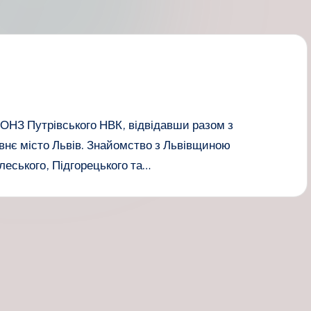
і ОНЗ Путрівського НВК, відвідавши разом з
нє місто Львів. Знайомство з Львівщиною
леського, Підгорецького та…