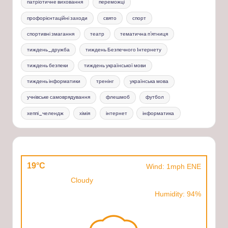
патріотичне виховання
переможці
профорієнтаційні заходи
свято
спорт
спортивні змагання
театр
тематична п'ятниця
тиждень_дружба
тиждень Безпечного Інтернету
тиждень безпеки
тиждень української мови
тиждень інформатики
тренінг
українська мова
учнівське самоврядування
флешмоб
футбол
хеппі_челендж
хімія
інтернет
інформатика
19°C
Wind: 1mph ENE
Cloudy
Humidity: 94%