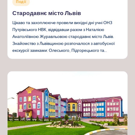
Опубліковано
Події
у
Стародавнє місто Львів
Цікаво та захоплююче провели вихідні дні учні ОНЗ
Путрівського НВК, відвідавши разом з Наталією
Анатоліївною Журавльовою стародавнє місто Львів.
Знайомство з Львівщиною розпочалося з автобусної
екскурсії замками: Олеського, Підгорецького та…