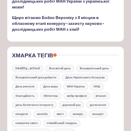
дослідницьких робіт МАН України з української
мови!
Щиро вітаємо Бойко Вероніку з ІІ місцем в
обласному етапі конкурсу-захисту науково-
дослідницьких робіт МАН з хімії!
ХМАРКА ТЕГІВ
healthy_school
Всесвітній день
Всеукраїнський день
Всеукраїнський урок доброти
День Українського Козацтва
День вчителя
День миру
МАН України
НУШ
благодійність
бібліотека
вибір професії
вітання
день безпечного інтернету
дорожній рух
досягнення
екскурсія
жалоба
квест
конкурс
концерт
новорічне свято
олімпійський тиждень