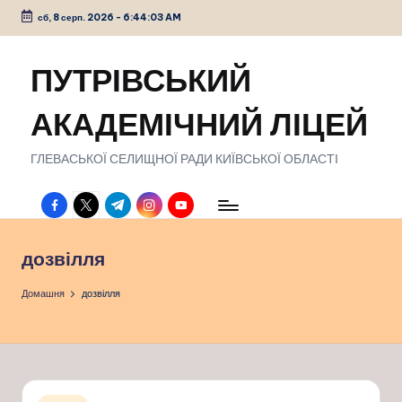
сб, 8 серп. 2026
-
6:44:04 AM
Перейти
до
ПУТРІВСЬКИЙ
вмісту
АКАДЕМІЧНИЙ ЛІЦЕЙ
ГЛЕВАСЬКОЇ СЕЛИЩНОЇ РАДИ КИЇВСЬКОЇ ОБЛАСТІ
facebook.com
twitter.com
t.me
instagram.com
youtube.com
дозвілля
Домашня
дозвілля