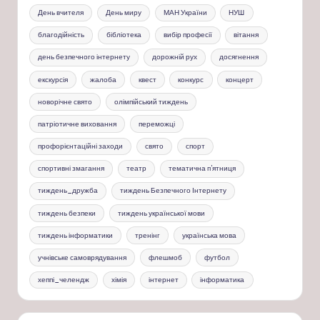
День вчителя
День миру
МАН України
НУШ
благодійність
бібліотека
вибір професії
вітання
день безпечного інтернету
дорожній рух
досягнення
екскурсія
жалоба
квест
конкурс
концерт
новорічне свято
олімпійський тиждень
патріотичне виховання
переможці
профорієнтаційні заходи
свято
спорт
спортивні змагання
театр
тематична п'ятниця
тиждень_дружба
тиждень Безпечного Інтернету
тиждень безпеки
тиждень української мови
тиждень інформатики
тренінг
українська мова
учнівське самоврядування
флешмоб
футбол
хеппі_челендж
хімія
інтернет
інформатика