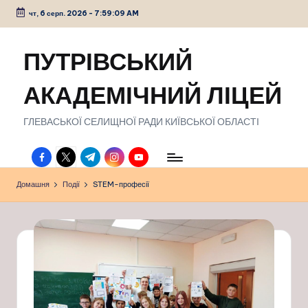
чт, 6 серп. 2026
-
7:59:10 AM
Перейти
до
ПУТРІВСЬКИЙ
вмісту
АКАДЕМІЧНИЙ ЛІЦЕЙ
ГЛЕВАСЬКОЇ СЕЛИЩНОЇ РАДИ КИЇВСЬКОЇ ОБЛАСТІ
facebook.com
twitter.com
t.me
instagram.com
youtube.com
Домашня
Події
STEM-професії