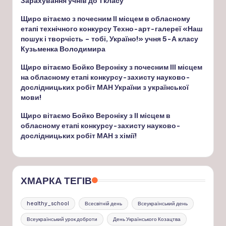
Зарахування учнів до 1 класу
Щиро вітаємо з почесним ІІ місцем в обласному
етапі технічного конкурсу Техно-арт-галереї «Наш
пошук і творчість – тобі, Україно!» учня 5-А класу
Кузьменка Володимира
Щиро вітаємо Бойко Вероніку з почесним ІІІ місцем
на обласному етапі конкурсу-захисту науково-
дослідницьких робіт МАН України з української
мови!
Щиро вітаємо Бойко Вероніку з ІІ місцем в
обласному етапі конкурсу-захисту науково-
дослідницьких робіт МАН з хімії!
ХМАРКА ТЕГІВ
healthy_school
Всесвітній день
Всеукраїнський день
Всеукраїнський урок доброти
День Українського Козацтва