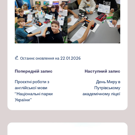
Останнє оновлення на 22.01.2026
Навігація
Попередній запис
Наступний запис
Проєктні роботи з
День Миру в
по
англійської мови
Путрівському
“Національні парки
академічному ліцеї
запису
України”