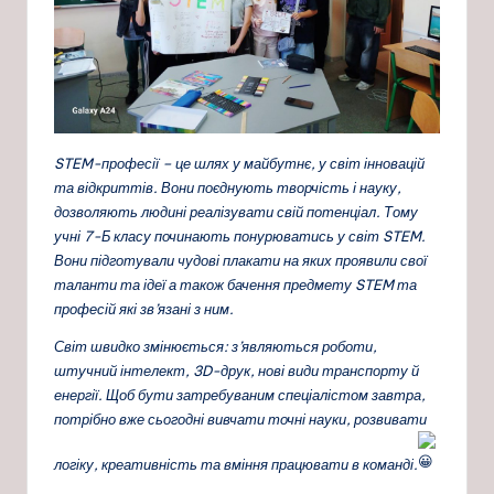
STEM-професії – це шлях у майбутнє, у світ інновацій
та відкриттів. Вони поєднують творчість і науку,
дозволяють людині реалізувати свій потенціал. Тому
учні 7-Б класу починають понурюватись у світ STEM.
Вони підготували чудові плакати на яких проявили свої
таланти та ідеї а також бачення предмету STEM та
професій які зв’язані з ним.
Світ швидко змінюється: з’являються роботи,
штучний інтелект, 3D-друк, нові види транспорту й
енергії. Щоб бути затребуваним спеціалістом завтра,
потрібно вже сьогодні вивчати точні науки, розвивати
логіку, креативність та вміння працювати в команді.