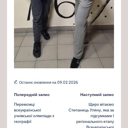
Останнє оновлення на 09.02.2026
Навігація
Попередній запис
Наступний запис
Переможці
Щиро вітаємо
по
всеукраїнської
Степанець Уляну, яка за
учнівської олімпіади з
підсумками І
запису
географії
регіонального етапу
Всеукраїнської