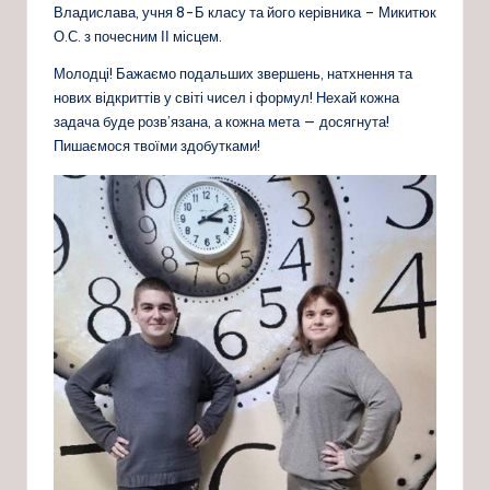
Владислава, учня 8-Б класу та його керівника – Микитюк
О.С. з почесним ІІ місцем.
Молодці! Бажаємо подальших звершень, натхнення та
нових відкриттів у світі чисел і формул! Нехай кожна
задача буде розв’язана, а кожна мета — досягнута!
Пишаємося твоїми здобутками!