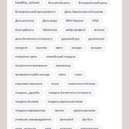
healthy_school
Всесвітній день
Всеукраїнський день
Всеукраїнський урок доброти
День Українського Козацтва
День вчителя
День миру
МАН України
НУШ
благодійність
бібліотека
вибір професії
вітання
день безпечного інтернету
дорожній рух
досягнення
екскурсія
жалоба
квест
конкурс
концерт
новорічне свято
олімпійський тиждень
патріотичне виховання
переможці
профорієнтаційні заходи
свято
спорт
спортивні змагання
театр
тематична п'ятниця
тиждень_дружба
тиждень Безпечного Інтернету
тиждень безпеки
тиждень української мови
тиждень інформатики
тренінг
українська мова
учнівське самоврядування
флешмоб
футбол
хеппі_челендж
хімія
інтернет
інформатика