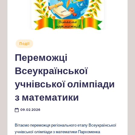
Опубліковано
Події
у
Переможці
Всеукраїнської
учнівської олімпіади
з математики
09.02.2026
Вітаємо переможця регіонального етапу Всеукраїнської
учнівської олімпіади з математики Пархоменка