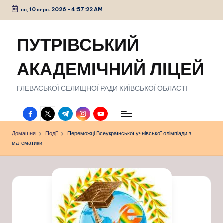
пн, 10 серп. 2026
-
4:57:23 AM
Перейти
до
ПУТРІВСЬКИЙ
вмісту
АКАДЕМІЧНИЙ ЛІЦЕЙ
ГЛЕВАСЬКОЇ СЕЛИЩНОЇ РАДИ КИЇВСЬКОЇ ОБЛАСТІ
facebook.com
twitter.com
t.me
instagram.com
youtube.com
Домашня
Події
Переможці Всеукраїнської учнівської олімпіади з
математики