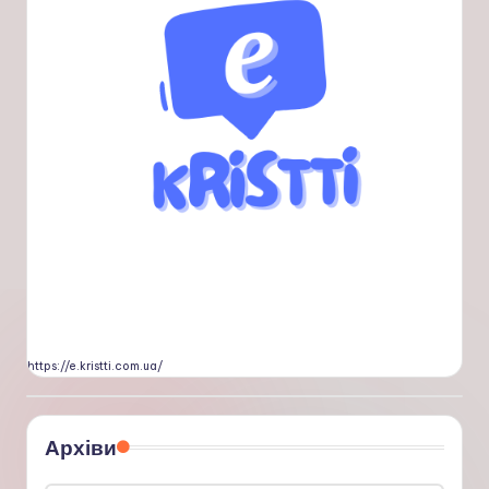
https://e.kristti.com.ua/
Архіви