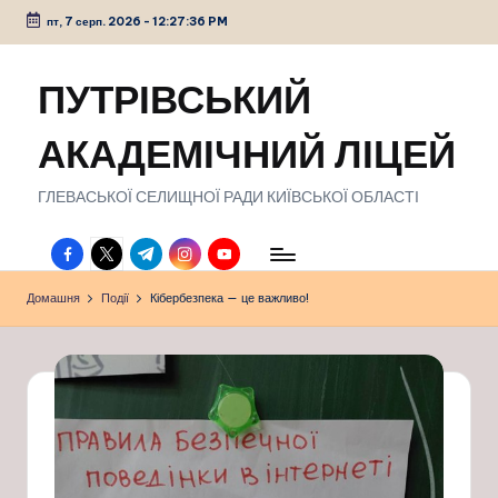
пт, 7 серп. 2026
-
12:27:37 PM
Перейти
до
ПУТРІВСЬКИЙ
вмісту
АКАДЕМІЧНИЙ ЛІЦЕЙ
ГЛЕВАСЬКОЇ СЕЛИЩНОЇ РАДИ КИЇВСЬКОЇ ОБЛАСТІ
facebook.com
twitter.com
t.me
instagram.com
youtube.com
Домашня
Події
Кібербезпека — це важливо!