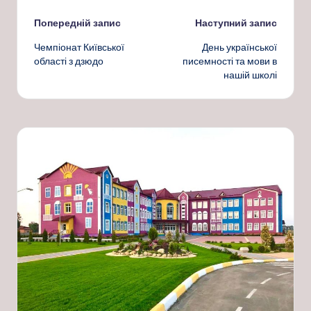
Навігація
Попередній запис
Наступний запис
Чемпіонат Київської
День української
по
області з дзюдо
писемності та мови в
нашій школі
запису