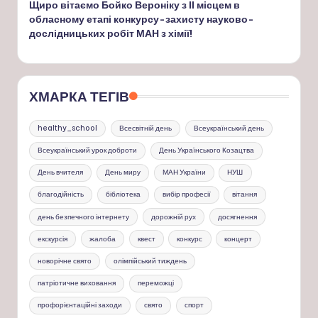
Щиро вітаємо Бойко Вероніку з ІІ місцем в
обласному етапі конкурсу-захисту науково-
дослідницьких робіт МАН з хімії!
ХМАРКА ТЕГІВ
healthy_school
Всесвітній день
Всеукраїнський день
Всеукраїнський урок доброти
День Українського Козацтва
День вчителя
День миру
МАН України
НУШ
благодійність
бібліотека
вибір професії
вітання
день безпечного інтернету
дорожній рух
досягнення
екскурсія
жалоба
квест
конкурс
концерт
новорічне свято
олімпійський тиждень
патріотичне виховання
переможці
профорієнтаційні заходи
свято
спорт