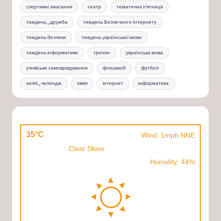
спортивні змагання
театр
тематична п'ятниця
тиждень_дружба
тиждень Безпечного Інтернету
тиждень безпеки
тиждень української мови
тиждень інформатики
тренінг
українська мова
учнівське самоврядування
флешмоб
футбол
хеппі_челендж
хімія
інтернет
інформатика
35°C
Wind: 1mph NNE
Clear Skies
Humidity: 44%