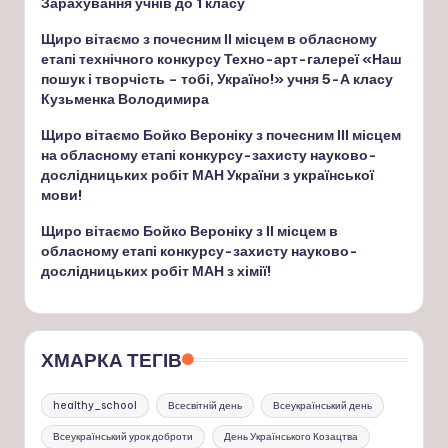
Зарахування учнів до 1 класу
Щиро вітаємо з почесним ІІ місцем в обласному
етапі технічного конкурсу Техно-арт-галереї «Наш
пошук і творчість – тобі, Україно!» учня 5-А класу
Кузьменка Володимира
Щиро вітаємо Бойко Вероніку з почесним ІІІ місцем
на обласному етапі конкурсу-захисту науково-
дослідницьких робіт МАН України з української
мови!
Щиро вітаємо Бойко Вероніку з ІІ місцем в
обласному етапі конкурсу-захисту науково-
дослідницьких робіт МАН з хімії!
ХМАРКА ТЕГІВ
healthy_school
Всесвітній день
Всеукраїнський день
Всеукраїнський урок доброти
День Українського Козацтва