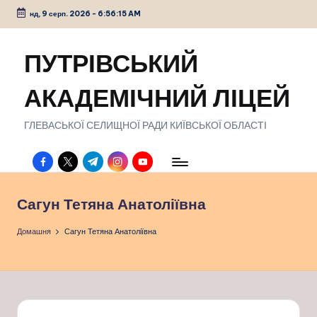
нд, 9 серп. 2026
-
6:56:16 AM
Перейти
до
ПУТРІВСЬКИЙ
вмісту
АКАДЕМІЧНИЙ ЛІЦЕЙ
ГЛЕВАСЬКОЇ СЕЛИЩНОЇ РАДИ КИЇВСЬКОЇ ОБЛАСТІ
facebook.com
twitter.com
t.me
instagram.com
youtube.com
Сагун Тетяна Анатоліївна
Домашня
Сагун Тетяна Анатоліївна