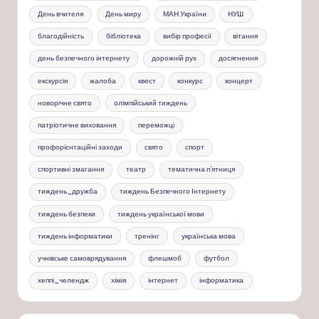
День вчителя
День миру
МАН України
НУШ
благодійність
бібліотека
вибір професії
вітання
день безпечного інтернету
дорожній рух
досягнення
екскурсія
жалоба
квест
конкурс
концерт
новорічне свято
олімпійський тиждень
патріотичне виховання
переможці
профорієнтаційні заходи
свято
спорт
спортивні змагання
театр
тематична п'ятниця
тиждень_дружба
тиждень Безпечного Інтернету
тиждень безпеки
тиждень української мови
тиждень інформатики
тренінг
українська мова
учнівське самоврядування
флешмоб
футбол
хеппі_челендж
хімія
інтернет
інформатика