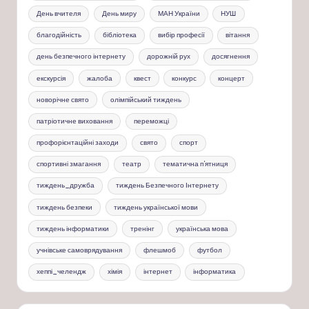
День вчителя
День миру
МАН України
НУШ
благодійність
бібліотека
вибір професії
вітання
день безпечного інтернету
дорожній рух
досягнення
екскурсія
жалоба
квест
конкурс
концерт
новорічне свято
олімпійський тиждень
патріотичне виховання
переможці
профорієнтаційні заходи
свято
спорт
спортивні змагання
театр
тематична п'ятниця
тиждень_дружба
тиждень Безпечного Інтернету
тиждень безпеки
тиждень української мови
тиждень інформатики
тренінг
українська мова
учнівське самоврядування
флешмоб
футбол
хеппі_челендж
хімія
інтернет
інформатика