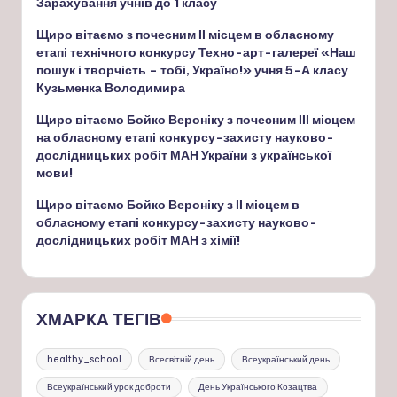
Зарахування учнів до 1 класу
Щиро вітаємо з почесним ІІ місцем в обласному
етапі технічного конкурсу Техно-арт-галереї «Наш
пошук і творчість – тобі, Україно!» учня 5-А класу
Кузьменка Володимира
Щиро вітаємо Бойко Вероніку з почесним ІІІ місцем
на обласному етапі конкурсу-захисту науково-
дослідницьких робіт МАН України з української
мови!
Щиро вітаємо Бойко Вероніку з ІІ місцем в
обласному етапі конкурсу-захисту науково-
дослідницьких робіт МАН з хімії!
ХМАРКА ТЕГІВ
healthy_school
Всесвітній день
Всеукраїнський день
Всеукраїнський урок доброти
День Українського Козацтва