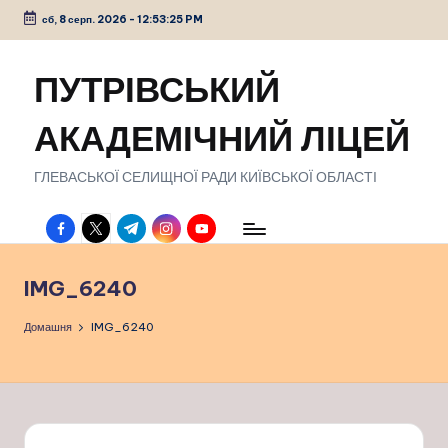
сб, 8 серп. 2026
-
12:53:26 PM
Перейти
до
ПУТРІВСЬКИЙ
вмісту
АКАДЕМІЧНИЙ ЛІЦЕЙ
ГЛЕВАСЬКОЇ СЕЛИЩНОЇ РАДИ КИЇВСЬКОЇ ОБЛАСТІ
facebook.com
twitter.com
t.me
instagram.com
youtube.com
IMG_6240
Домашня
IMG_6240