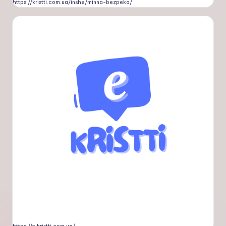
https://kristti.com.ua/inshe/minna-bezpeka/