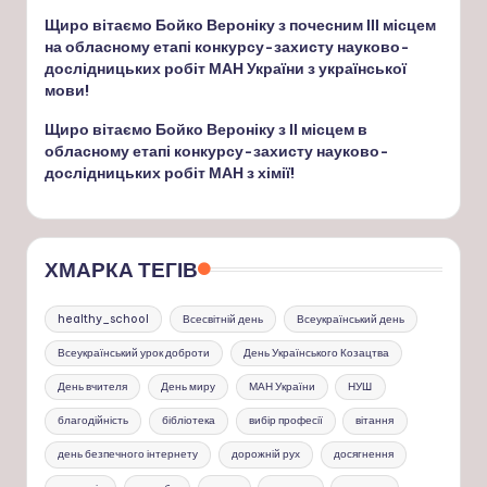
Щиро вітаємо Бойко Вероніку з почесним ІІІ місцем
на обласному етапі конкурсу-захисту науково-
дослідницьких робіт МАН України з української
мови!
Щиро вітаємо Бойко Вероніку з ІІ місцем в
обласному етапі конкурсу-захисту науково-
дослідницьких робіт МАН з хімії!
ХМАРКА ТЕГІВ
healthy_school
Всесвітній день
Всеукраїнський день
Всеукраїнський урок доброти
День Українського Козацтва
День вчителя
День миру
МАН України
НУШ
благодійність
бібліотека
вибір професії
вітання
день безпечного інтернету
дорожній рух
досягнення