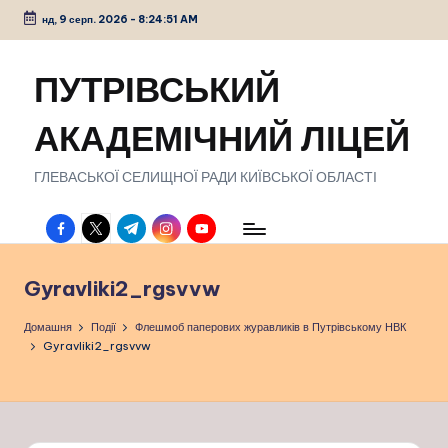
нд, 9 серп. 2026
-
8:24:52 AM
Перейти
до
ПУТРІВСЬКИЙ
вмісту
АКАДЕМІЧНИЙ ЛІЦЕЙ
ГЛЕВАСЬКОЇ СЕЛИЩНОЇ РАДИ КИЇВСЬКОЇ ОБЛАСТІ
facebook.com
twitter.com
t.me
instagram.com
youtube.com
Gyravliki2_rgsvvw
Домашня
Події
Флешмоб паперових журавликів в Путрівському НВК
Gyravliki2_rgsvvw