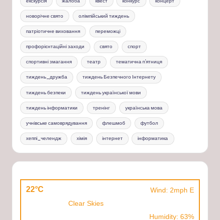
екскурсія
жалоба
квест
конкурс
концерт
новорічне свято
олімпійський тиждень
патріотичне виховання
переможці
профорієнтаційні заходи
свято
спорт
спортивні змагання
театр
тематична п'ятниця
тиждень_дружба
тиждень Безпечного Інтернету
тиждень безпеки
тиждень української мови
тиждень інформатики
тренінг
українська мова
учнівське самоврядування
флешмоб
футбол
хеппі_челендж
хімія
інтернет
інформатика
22°C
Wind: 2mph E
Clear Skies
Humidity: 63%