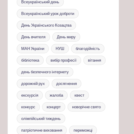
Всеукраїнський день
Всеукраїнський урок доброти
День Українського Козацтва
День вчителя
День миру
МАН України
НУШ
благодійність
бібліотека
вибір професії
вітання
день безпечного інтернету
дорожній рух
досягнення
екскурсія
жалоба
квест
конкурс
концерт
новорічне свято
олімпійський тиждень
патріотичне виховання
переможці