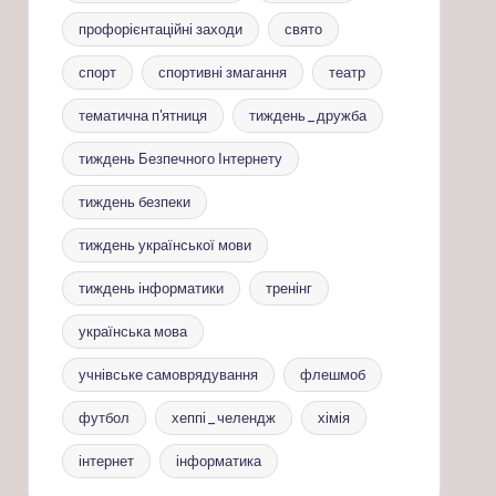
профорієнтаційні заходи
свято
спорт
спортивні змагання
театр
тематична п'ятниця
тиждень_дружба
тиждень Безпечного Інтернету
тиждень безпеки
тиждень української мови
тиждень інформатики
тренінг
українська мова
учнівське самоврядування
флешмоб
футбол
хеппі_челендж
хімія
інтернет
інформатика