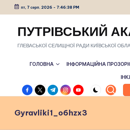
пт, 7 серп. 2026
-
7:46:39 PM
Перейти
до
ПУТРІВСЬКИЙ АК
вмісту
ГЛЕВАСЬКОЇ СЕЛИЩНОЇ РАДИ КИЇВСЬКОЇ ОБЛА
ГОЛОВНА
ІНФОРМАЦІЙНА ПРОЗОРІ
ІН
facebook.com
twitter.com
t.me
instagram.com
youtube.com
Gyravliki1_o6hzx3