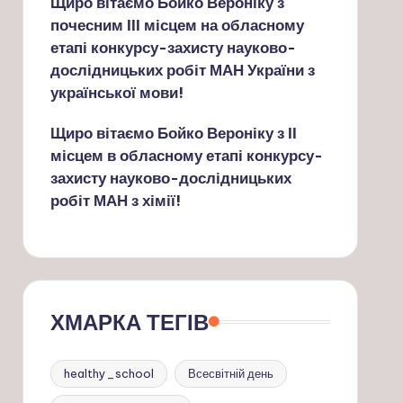
Щиро вітаємо Бойко Вероніку з
почесним ІІІ місцем на обласному
етапі конкурсу-захисту науково-
дослідницьких робіт МАН України з
української мови!
Щиро вітаємо Бойко Вероніку з ІІ
місцем в обласному етапі конкурсу-
захисту науково-дослідницьких
робіт МАН з хімії!
ХМАРКА ТЕГІВ
healthy_school
Всесвітній день