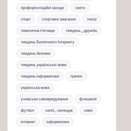
профорієнтаційні заходи
свято
спорт
спортивні змагання
театр
тематична п'ятниця
тиждень_дружба
тиждень Безпечного Інтернету
тиждень безпеки
тиждень української мови
тиждень інформатики
тренінг
українська мова
учнівське самоврядування
флешмоб
футбол
хеппі_челендж
хімія
інтернет
інформатика