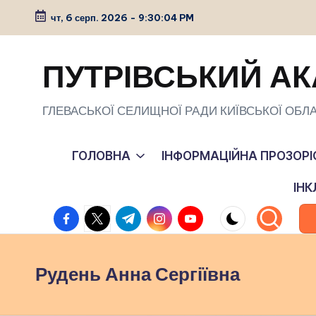
чт, 6 серп. 2026
-
9:30:05 PM
Перейти
до
ПУТРІВСЬКИЙ АК
вмісту
ГЛЕВАСЬКОЇ СЕЛИЩНОЇ РАДИ КИЇВСЬКОЇ ОБЛА
ГОЛОВНА
ІНФОРМАЦІЙНА ПРОЗОРІ
ІН
facebook.com
twitter.com
t.me
instagram.com
youtube.com
Рудень Анна Сергіївна