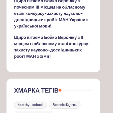
Щиро вітаємо Бойко Вероніку з
почесним ІІІ місцем на обласному
етапі конкурсу-захисту науково-
дослідницьких робіт МАН України з
української мови!
Щиро вітаємо Бойко Вероніку з ІІ
місцем в обласному етапі конкурсу-
захисту науково-дослідницьких
робіт МАН з хімії!
ХМАРКА ТЕГІВ
healthy_school
Всесвітній день