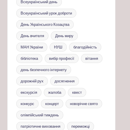
Всеукраїнський день
Всеукраїнський урок доброти
День Українського Козацтва
День вчителя
День миру
МАН України
НУШ
благодійність
бібліотека
вибір професії
вітання
день безпечного інтернету
дорожній рух
досягнення
екскурсія
жалоба
квест
конкурс
концерт
новорічне свято
олімпійський тиждень
патріотичне виховання
переможці