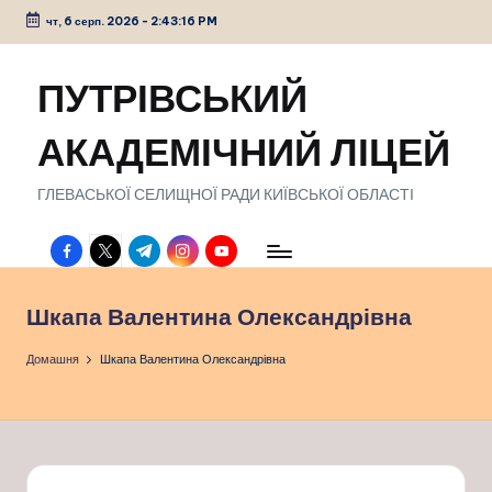
чт, 6 серп. 2026
-
2:43:17 PM
Перейти
до
ПУТРІВСЬКИЙ
вмісту
АКАДЕМІЧНИЙ ЛІЦЕЙ
ГЛЕВАСЬКОЇ СЕЛИЩНОЇ РАДИ КИЇВСЬКОЇ ОБЛАСТІ
facebook.com
twitter.com
t.me
instagram.com
youtube.com
Шкапа Валентина Олександрівна
Домашня
Шкапа Валентина Олександрівна