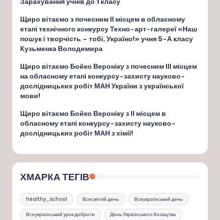
Зарахування учнів до 1 класу
Щиро вітаємо з почесним ІІ місцем в обласному
етапі технічного конкурсу Техно-арт-галереї «Наш
пошук і творчість – тобі, Україно!» учня 5-А класу
Кузьменка Володимира
Щиро вітаємо Бойко Вероніку з почесним ІІІ місцем
на обласному етапі конкурсу-захисту науково-
дослідницьких робіт МАН України з української
мови!
Щиро вітаємо Бойко Вероніку з ІІ місцем в
обласному етапі конкурсу-захисту науково-
дослідницьких робіт МАН з хімії!
ХМАРКА ТЕГІВ
healthy_school
Всесвітній день
Всеукраїнський день
Всеукраїнський урок доброти
День Українського Козацтва