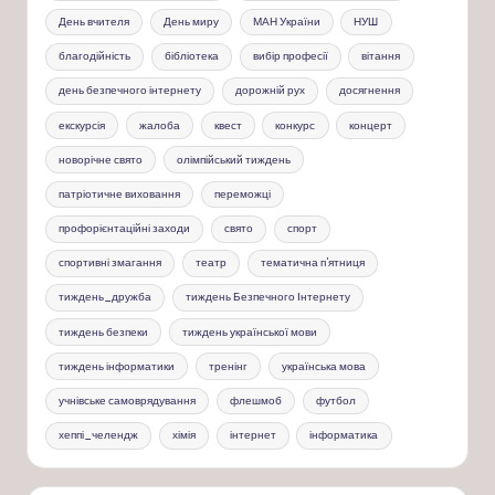
День вчителя
День миру
МАН України
НУШ
благодійність
бібліотека
вибір професії
вітання
день безпечного інтернету
дорожній рух
досягнення
екскурсія
жалоба
квест
конкурс
концерт
новорічне свято
олімпійський тиждень
патріотичне виховання
переможці
профорієнтаційні заходи
свято
спорт
спортивні змагання
театр
тематична п'ятниця
тиждень_дружба
тиждень Безпечного Інтернету
тиждень безпеки
тиждень української мови
тиждень інформатики
тренінг
українська мова
учнівське самоврядування
флешмоб
футбол
хеппі_челендж
хімія
інтернет
інформатика