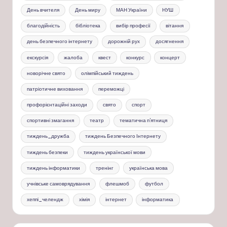
День вчителя
День миру
МАН України
НУШ
благодійність
бібліотека
вибір професії
вітання
день безпечного інтернету
дорожній рух
досягнення
екскурсія
жалоба
квест
конкурс
концерт
новорічне свято
олімпійський тиждень
патріотичне виховання
переможці
профорієнтаційні заходи
свято
спорт
спортивні змагання
театр
тематична п'ятниця
тиждень_дружба
тиждень Безпечного Інтернету
тиждень безпеки
тиждень української мови
тиждень інформатики
тренінг
українська мова
учнівське самоврядування
флешмоб
футбол
хеппі_челендж
хімія
інтернет
інформатика