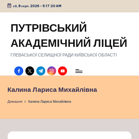
сб, 8 серп. 2026
-
5:17:21 AM
Перейти
до
ПУТРІВСЬКИЙ
вмісту
АКАДЕМІЧНИЙ ЛІЦЕЙ
ГЛЕВАСЬКОЇ СЕЛИЩНОЇ РАДИ КИЇВСЬКОЇ ОБЛАСТІ
facebook.com
twitter.com
t.me
instagram.com
youtube.com
Калина Лариса Михайлівна
Домашня
Калина Лариса Михайлівна