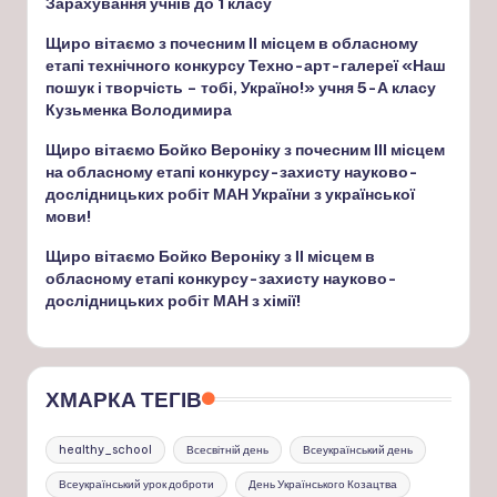
Зарахування учнів до 1 класу
Щиро вітаємо з почесним ІІ місцем в обласному
етапі технічного конкурсу Техно-арт-галереї «Наш
пошук і творчість – тобі, Україно!» учня 5-А класу
Кузьменка Володимира
Щиро вітаємо Бойко Вероніку з почесним ІІІ місцем
на обласному етапі конкурсу-захисту науково-
дослідницьких робіт МАН України з української
мови!
Щиро вітаємо Бойко Вероніку з ІІ місцем в
обласному етапі конкурсу-захисту науково-
дослідницьких робіт МАН з хімії!
ХМАРКА ТЕГІВ
healthy_school
Всесвітній день
Всеукраїнський день
Всеукраїнський урок доброти
День Українського Козацтва