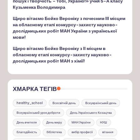
пошук і творчість – тобі, Україно!» учня 5-А класу
Кузьменка Володимира
Щиро вітаємо Бойко Вероніку з почесним ІІІ місцем
на обласному етапі конкурсу-захисту науково-
дослідницьких робіт МАН України з української
мови!
Щиро вітаємо Бойко Вероніку з ІІ місцем в
обласному етапі конкурсу-захисту науково-
дослідницьких робіт МАН з хімії!
ХМАРКА ТЕГІВ
healthy_school
Всесвітній день
Всеукраїнський день
Всеукраїнський урок доброти
День Українського Козацтва
День вчителя
День миру
МАН України
НУШ
благодійність
бібліотека
вибір професії
вітання