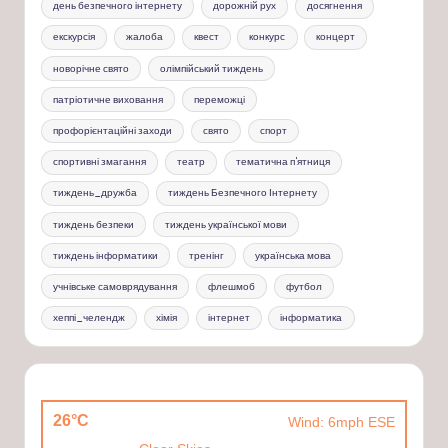
день безпечного інтернету
дорожній рух
досягнення
екскурсія
жалоба
квест
конкурс
концерт
новорічне свято
олімпійський тиждень
патріотичне виховання
переможці
профорієнтаційні заходи
свято
спорт
спортивні змагання
театр
тематична п'ятниця
тиждень_дружба
тиждень Безпечного Інтернету
тиждень безпеки
тиждень української мови
тиждень інформатики
тренінг
українська мова
учнівське самоврядування
флешмоб
футбол
хеппі_челендж
хімія
інтернет
інформатика
26°C
Wind: 6mph ESE