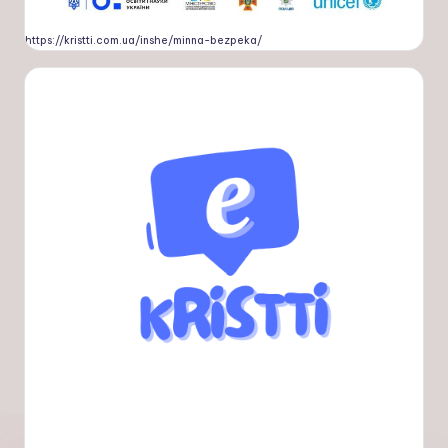
https://kristti.com.ua/inshe/minna-bezpeka/