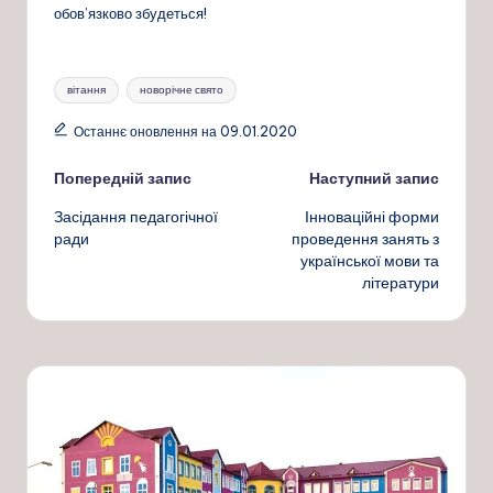
обов’язково збудеться!
Позначки:
вітання
новорічне свято
Останнє оновлення на 09.01.2020
Навігація
Попередній запис
Наступний запис
Засідання педагогічної
Інноваційні форми
по
ради
проведення занять з
української мови та
запису
літератури