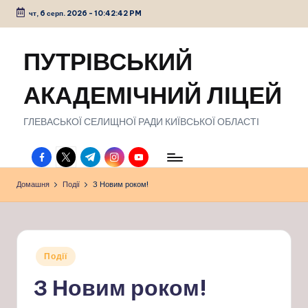
чт, 6 серп. 2026
-
10:42:43 PM
Перейти
до
ПУТРІВСЬКИЙ
вмісту
АКАДЕМІЧНИЙ ЛІЦЕЙ
ГЛЕВАСЬКОЇ СЕЛИЩНОЇ РАДИ КИЇВСЬКОЇ ОБЛАСТІ
facebook.com
twitter.com
t.me
instagram.com
youtube.com
Домашня
Події
З Новим роком!
Опубліковано
Події
у
З Новим роком!