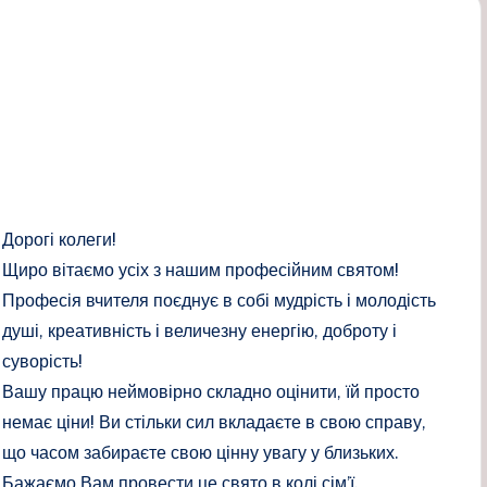
Дорогі колеги!
Щиро вітаємо усіх з нашим професійним святом!
Професія вчителя поєднує в собі мудрість і молодість
душі, креативність і величезну енергію, доброту і
суворість!
Вашу працю неймовірно складно оцінити, їй просто
немає ціни! Ви стільки сил вкладаєте в свою справу,
що часом забираєте свою цінну увагу у близьких.
Бажаємо Вам провести це свято в колі сім’ї.