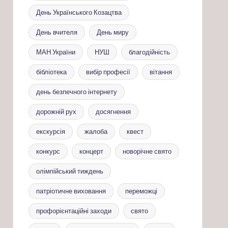
День Українського Козацтва
День вчителя
День миру
МАН України
НУШ
благодійність
бібліотека
вибір професії
вітання
день безпечного інтернету
дорожній рух
досягнення
екскурсія
жалоба
квест
конкурс
концерт
новорічне свято
олімпійський тиждень
патріотичне виховання
переможці
профорієнтаційні заходи
свято