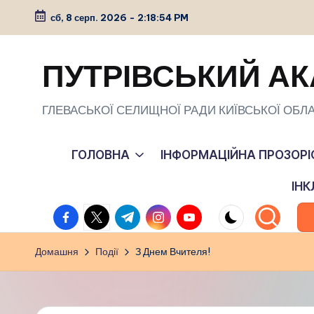
сб, 8 серп. 2026
-
2:18:55 PM
Перейти
до
ПУТРІВСЬКИЙ АК
вмісту
ГЛЕВАСЬКОЇ СЕЛИЩНОЇ РАДИ КИЇВСЬКОЇ ОБЛА
ГОЛОВНА
ІНФОРМАЦІЙНА ПРОЗОРІ
ІН
facebook.com
twitter.com
t.me
instagram.com
youtube.com
Домашня
Події
З Днем Вчителя!