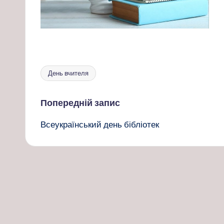
День вчителя
Позначки:
Навігація
Попередній запис
Всеукраїнський день бібліотек
по
запису