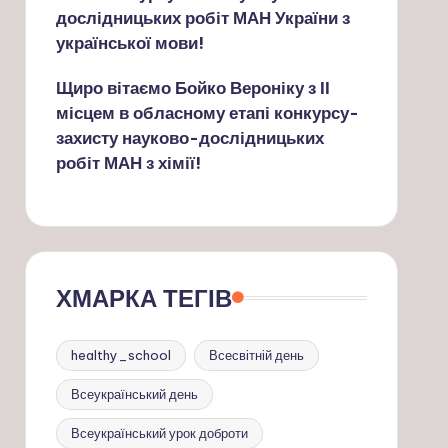
дослідницьких робіт МАН України з
української мови!
Щиро вітаємо Бойко Вероніку з ІІ
місцем в обласному етапі конкурсу-
захисту науково-дослідницьких
робіт МАН з хімії!
ХМАРКА ТЕГІВ
healthy_school
Всесвітній день
Всеукраїнський день
Всеукраїнський урок доброти