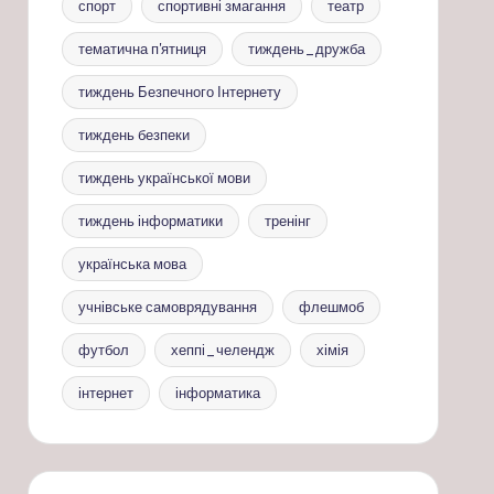
спорт
спортивні змагання
театр
тематична п'ятниця
тиждень_дружба
тиждень Безпечного Інтернету
тиждень безпеки
тиждень української мови
тиждень інформатики
тренінг
українська мова
учнівське самоврядування
флешмоб
футбол
хеппі_челендж
хімія
інтернет
інформатика