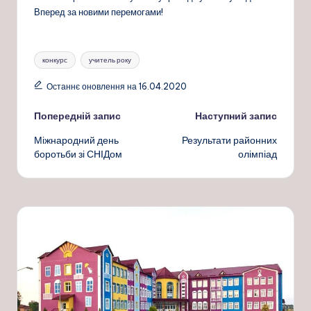
Вперед за новими перемогами!
Позначки:
конкурс
учитель року
Останнє оновлення на 16.04.2020
Навігація
Попередній запис
Наступний запис
Міжнародний день
Результати районних
по
боротьби зі СНІДом
олімпіад
запису