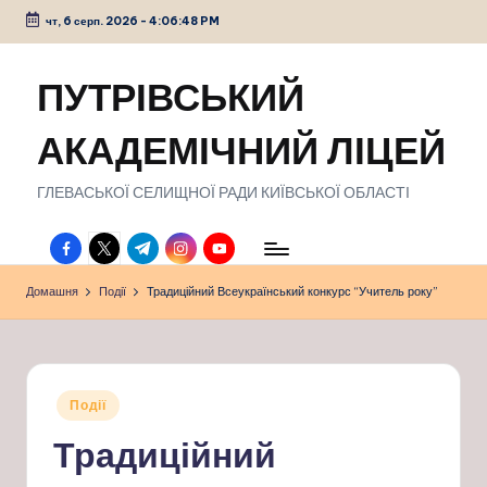
чт, 6 серп. 2026
-
4:06:48 PM
Перейти
до
ПУТРІВСЬКИЙ
вмісту
АКАДЕМІЧНИЙ ЛІЦЕЙ
ГЛЕВАСЬКОЇ СЕЛИЩНОЇ РАДИ КИЇВСЬКОЇ ОБЛАСТІ
facebook.com
twitter.com
t.me
instagram.com
youtube.com
Домашня
Події
Традиційний Всеукраїнський конкурс “Учитель року”
Опубліковано
Події
у
Традиційний