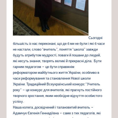
Сьогодні
більшість із нас переконані, що де б ми не були і які б часи
не настали, слово “вчитель”, поняття “школа” завжди
будуть атрибутом мудрості, поваги й пошани до людей,
які несуть знання, творять великі й прекрасні діла. Бути
гарним педагогом – це бути справжнім
реформатором майбутнього життя України, особливо в
часи реформування та становлення Нової школи
України. Традиційний Всеукраїнський конкурс “Учитель
року” – це конкурс для вчителів, які прагнуть постійного
творч
ого зростання, яким необхідне відчуття особистого
успіху.
Наша колега, досвідчений і талановитий вчитель –
Адамчук Євгенія Геннадіївна – саме з тих педагогів, які