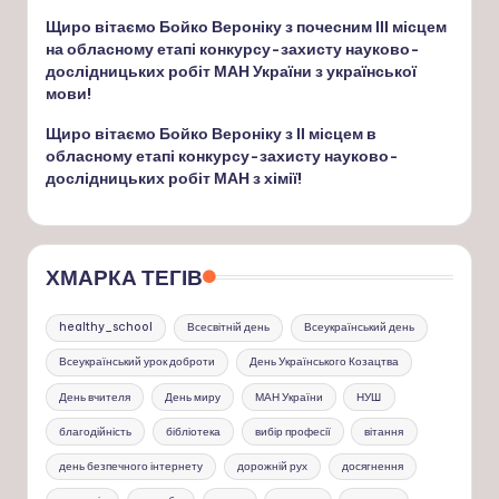
Щиро вітаємо Бойко Вероніку з почесним ІІІ місцем
на обласному етапі конкурсу-захисту науково-
дослідницьких робіт МАН України з української
мови!
Щиро вітаємо Бойко Вероніку з ІІ місцем в
обласному етапі конкурсу-захисту науково-
дослідницьких робіт МАН з хімії!
ХМАРКА ТЕГІВ
healthy_school
Всесвітній день
Всеукраїнський день
Всеукраїнський урок доброти
День Українського Козацтва
День вчителя
День миру
МАН України
НУШ
благодійність
бібліотека
вибір професії
вітання
день безпечного інтернету
дорожній рух
досягнення