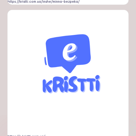
https://kristti.com.ua/inshe/minna-bezpeka/