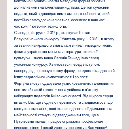
невтомно шукають новітні методи та форми роботи з
допитливими і наполегливими дітьми. Це той сучасний
педагог, який відповідає вимогам новітньої освіти, який
постійно самоудосконалюється, особливо в наш час –
час комп ‘ ютерних технологій.
Сьогодні, 5 грудня 2017 р., стартував ІІ етап
Всеукраїнського конкурсу “Учитель року – 2018”, в якому
за звання найкращого змагалися вчителі німецької мови,
фізики, української мови та літератури, фізичної
культури. І знову наша Євгенія Геннадіївна серед
учасників конкурсу. Хвилюється перед виступом,
наперед відшліфовує кожну фразу, невдовзі складає свій
іспит педагогічної компетентності і зрілості.
Фортуна знову подарувала успіх креативній, талановитій і
невтомній нашій колезі – вона увійшла в п’ятірку
найкращих педагогів Київської області. Від щирого серця
вітаємо Вас ще з однією перемогою та сподіваємось, що
конкурсні змагання, нові етапи педагогічної діяльності та
майстерності стануть підтвердженням того, що в
Путрівській гімназії працює справжній професіонал
високого рівня. І нехай успіх супроводжує Вас усюди!