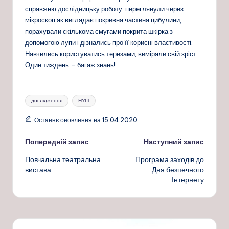
справжню дослідницьку роботу: переглянули через
мікроскоп як виглядає покривна частина цибулини,
порахували скількома смугами покрита шкірка з
допомогою лупи і дізнались про її корисні властивості.
Навчились користуватись терезами, виміряли свій зріст.
Один тиждень – багаж знань!
Позначки:
дослідження
НУШ
Останнє оновлення на 15.04.2020
Навігація
Попередній запис
Наступний запис
Повчальна театральна
Програма заходів до
по
вистава
Дня безпечного
Інтернету
запису