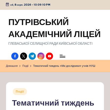
сб, 8 серп. 2026
-
10:09:11 PM
Перейти
до
ПУТРІВСЬКИЙ
вмісту
АКАДЕМІЧНИЙ ЛІЦЕЙ
ГЛЕВАСЬКОЇ СЕЛИЩНОЇ РАДИ КИЇВСЬКОЇ ОБЛАСТІ
facebook.com
twitter.com
t.me
instagram.com
youtube.com
Домашня
Події
Тематичний тиждень «Ми дослідники» учнів НУШ
Опубліковано
Події
у
Тематичний тиждень