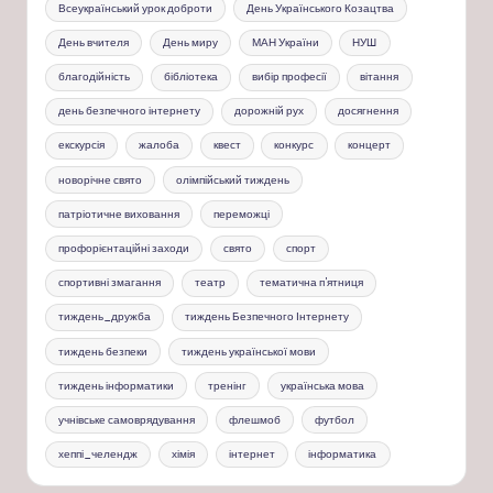
Всеукраїнський урок доброти
День Українського Козацтва
День вчителя
День миру
МАН України
НУШ
благодійність
бібліотека
вибір професії
вітання
день безпечного інтернету
дорожній рух
досягнення
екскурсія
жалоба
квест
конкурс
концерт
новорічне свято
олімпійський тиждень
патріотичне виховання
переможці
профорієнтаційні заходи
свято
спорт
спортивні змагання
театр
тематична п'ятниця
тиждень_дружба
тиждень Безпечного Інтернету
тиждень безпеки
тиждень української мови
тиждень інформатики
тренінг
українська мова
учнівське самоврядування
флешмоб
футбол
хеппі_челендж
хімія
інтернет
інформатика