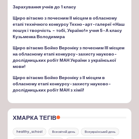
Зарахування учнів до 1 класу
Щиро вітаємо з почесним ІІ місцем в обласному
етапі технічного конкурсу Техно-арт-галереї «Наш
пошук і творчість – тобі, Україно!» учня 5-А класу
Кузьменка Володимира
Щиро вітаємо Бойко Вероніку з почесним ІІІ місцем
на обласному етапі конкурсу-захисту науково-
дослідницьких робіт МАН України з української
мови!
Щиро вітаємо Бойко Вероніку з ІІ місцем в
обласному етапі конкурсу-захисту науково-
дослідницьких робіт МАН з хімії!
ХМАРКА ТЕГІВ
healthy_school
Всесвітній день
Всеукраїнський день