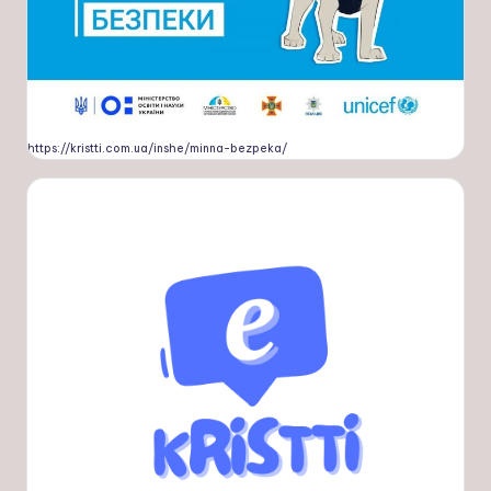
https://kristti.com.ua/inshe/minna-bezpeka/