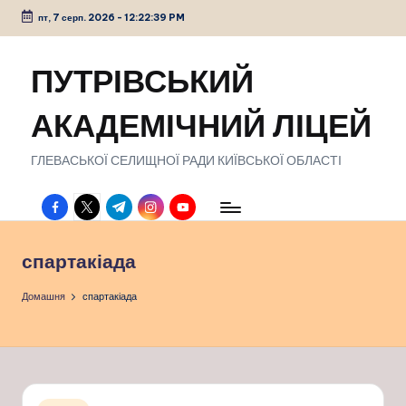
пт, 7 серп. 2026
-
12:22:40 PM
Перейти
до
ПУТРІВСЬКИЙ
вмісту
АКАДЕМІЧНИЙ ЛІЦЕЙ
ГЛЕВАСЬКОЇ СЕЛИЩНОЇ РАДИ КИЇВСЬКОЇ ОБЛАСТІ
facebook.com
twitter.com
t.me
instagram.com
youtube.com
спартакіада
Домашня
спартакіада