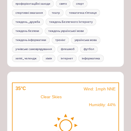
профорієнтаційні заходи
свято
спорт
спортивні змагання
театр
тематична п'ятниця
тиждень_дружба
тиждень Безпечного Інтернету
тиждень безпеки
тиждень української мови
тиждень інформатики
тренінг
українська мова
учнівське самоврядування
флешмоб
футбол
хеппі_челендж
хімія
інтернет
інформатика
35°C
Wind: 1mph NNE
Clear Skies
Humidity: 44%