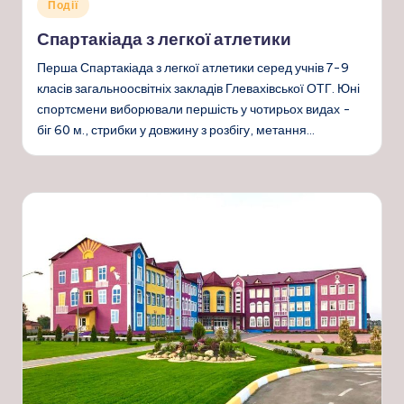
Опубліковано
Події
у
Спартакіада з легкої атлетики
Перша Спартакіада з легкої атлетики серед учнів 7-9
класів загальноосвітніх закладів Глевахівської ОТГ. Юні
спортсмени виборювали першість у чотирьох видах -
біг 60 м., стрибки у довжину з розбігу, метання…