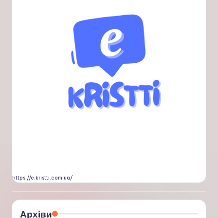
https://e.kristti.com.ua/
Архіви