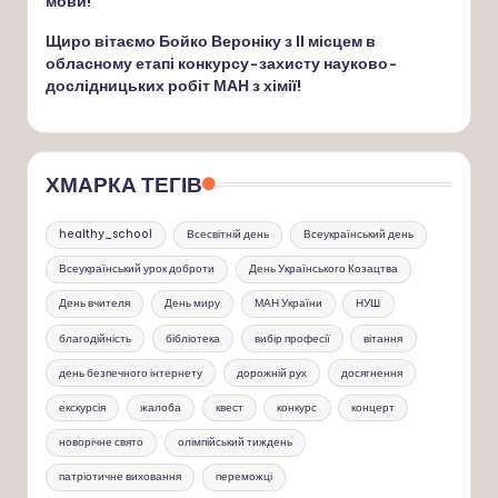
мови!
Щиро вітаємо Бойко Вероніку з ІІ місцем в
обласному етапі конкурсу-захисту науково-
дослідницьких робіт МАН з хімії!
ХМАРКА ТЕГІВ
healthy_school
Всесвітній день
Всеукраїнський день
Всеукраїнський урок доброти
День Українського Козацтва
День вчителя
День миру
МАН України
НУШ
благодійність
бібліотека
вибір професії
вітання
день безпечного інтернету
дорожній рух
досягнення
екскурсія
жалоба
квест
конкурс
концерт
новорічне свято
олімпійський тиждень
патріотичне виховання
переможці