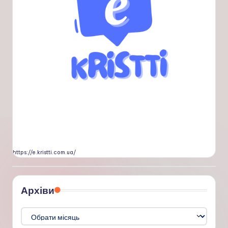
https://e.kristti.com.ua/
Архіви
Архіви