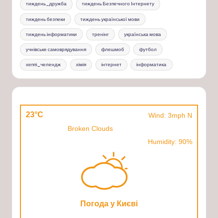
тиждень_дружба
тиждень Безпечного Інтернету
тиждень безпеки
тиждень української мови
тиждень інформатики
тренінг
українська мова
учнівське самоврядування
флешмоб
футбол
хеппі_челендж
хімія
інтернет
інформатика
23°C
Wind: 3mph N
Broken Clouds
Humidity: 90%
Погода у Києві