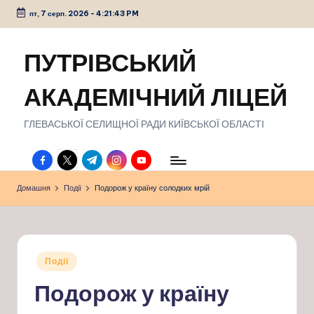
пт, 7 серп. 2026
-
4:21:43 PM
Перейти
до
ПУТРІВСЬКИЙ
вмісту
АКАДЕМІЧНИЙ ЛІЦЕЙ
ГЛЕВАСЬКОЇ СЕЛИЩНОЇ РАДИ КИЇВСЬКОЇ ОБЛАСТІ
facebook.com
twitter.com
t.me
instagram.com
youtube.com
Домашня
Події
Подорож у країну солодких мрій
Опубліковано
Події
у
Подорож у країну