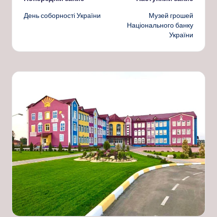
Навігація
День соборності України
Музей грошей
по
Національного банку
України
запису