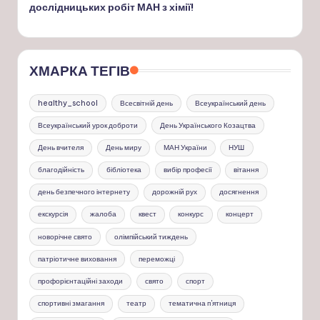
дослідницьких робіт МАН з хімії!
ХМАРКА ТЕГІВ
healthy_school
Всесвітній день
Всеукраїнський день
Всеукраїнський урок доброти
День Українського Козацтва
День вчителя
День миру
МАН України
НУШ
благодійність
бібліотека
вибір професії
вітання
день безпечного інтернету
дорожній рух
досягнення
екскурсія
жалоба
квест
конкурс
концерт
новорічне свято
олімпійський тиждень
патріотичне виховання
переможці
профорієнтаційні заходи
свято
спорт
спортивні змагання
театр
тематична п'ятниця