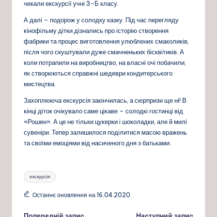
чекали екскурсії учні 3-Б класу.
А далі – подорож у солодку казку. Під час перегляду
кінофільму дітки дізнались про історію створення
фабрики та процес виготовлення улюблених смаколиків,
після чого скуштували дуже смачненьких бісквітикі
в. А
коли потрапили на виробництво, на власні очі побачили,
як створюються справжні шедеври кондитерського
мистецтва.
Захоплююча екскурсія закінчилась, а сюрпризи ще ні! В
кінці діток очікувало саме цікаве – солодкі гостинці від
«Рошен». А це не тільки цукерки і шоколадки, але й милі
сувеніри. Тепер залишилося поділитися масою вражень
та своїми емоціями від насиченого дня з батьками.
Позначки:
екскурсія
Останнє оновлення на 16.04.2020
Попередній запис
Наступний запис